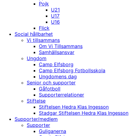
Pojk
U21
U17
U16
Flick
Social hållbarhet
Vi tillsammans
Om Vi Tillsammans
Samhällsansvar
Ungdom
Camp Elfsborg
Camp Elfsborg Fotbollsskola
Ungdomens dag
Senior och supporter
Gåfotboll
Supporterrelationer
Stiftelse
Stiftelsen Hedra Klas Ingesson
Stadgar Stiftelsen Hedra Klas Ingesson
Supporter/medlem
Supporter
Guliganerna