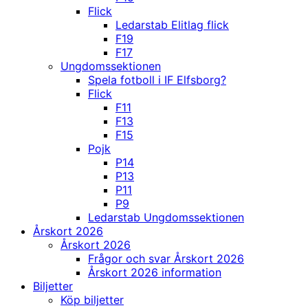
Flick
Ledarstab Elitlag flick
F19
F17
Ungdomssektionen
Spela fotboll i IF Elfsborg?
Flick
F11
F13
F15
Pojk
P14
P13
P11
P9
Ledarstab Ungdomssektionen
Årskort 2026
Årskort 2026
Frågor och svar Årskort 2026
Årskort 2026 information
Biljetter
Köp biljetter