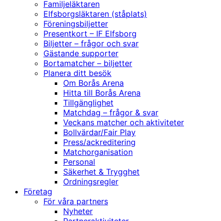
Familjeläktaren
Elfsborgsläktaren (ståplats)
Föreningsbiljetter
Presentkort – IF Elfsborg
Biljetter – frågor och svar
Gästande supporter
Bortamatcher – biljetter
Planera ditt besök
Om Borås Arena
Hitta till Borås Arena
Tillgänglighet
Matchdag – frågor & svar
Veckans matcher och aktiviteter
Bollvärdar/Fair Play
Press/ackreditering
Matchorganisation
Personal
Säkerhet & Trygghet
Ordningsregler
Företag
För våra partners
Nyheter