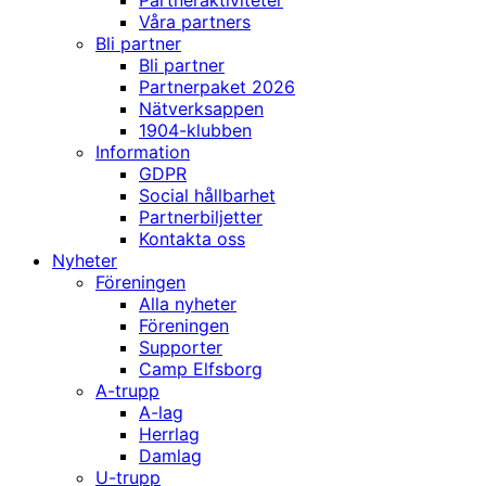
Partneraktiviteter
Våra partners
Bli partner
Bli partner
Partnerpaket 2026
Nätverksappen
1904-klubben
Information
GDPR
Social hållbarhet
Partnerbiljetter
Kontakta oss
Nyheter
Föreningen
Alla nyheter
Föreningen
Supporter
Camp Elfsborg
A-trupp
A-lag
Herrlag
Damlag
U-trupp