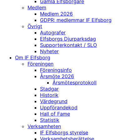
Gamla Elfsborgare
Medlem
Medlem 2026
GDPR: medlemmar IF Elfsborg
Övrigt
Autografer
Elfsborgs Djurparksdag
Supporterkontakt / SLO
Nyheter
Om IF Elfsborg
Föreningen
Föreningsinfo
Årsmöte 2026
Årsmötesprotokoll
Stadgar
Historik
Värdegrund
Uppförandekod
Hall of Fame
Statistik
Verksamheten
IF Elfsborgs styrelse
Verksamhetsberättelse