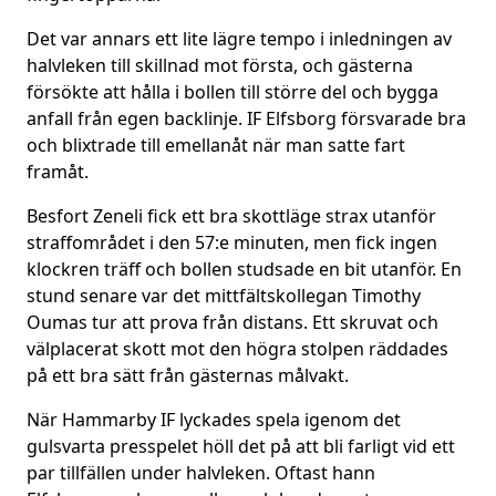
Det var annars ett lite lägre tempo i inledningen av
halvleken till skillnad mot första, och gästerna
försökte att hålla i bollen till större del och bygga
anfall från egen backlinje. IF Elfsborg försvarade bra
och blixtrade till emellanåt när man satte fart
framåt.
Besfort Zeneli fick ett bra skottläge strax utanför
straffområdet i den 57:e minuten, men fick ingen
klockren träff och bollen studsade en bit utanför. En
stund senare var det mittfältskollegan Timothy
Oumas tur att prova från distans. Ett skruvat och
välplacerat skott mot den högra stolpen räddades
på ett bra sätt från gästernas målvakt.
När Hammarby IF lyckades spela igenom det
gulsvarta presspelet höll det på att bli farligt vid ett
par tillfällen under halvleken. Oftast hann