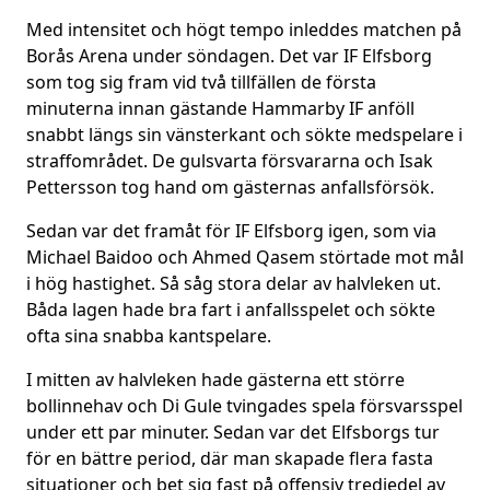
Med intensitet och högt tempo inleddes matchen på
Borås Arena under söndagen. Det var IF Elfsborg
som tog sig fram vid två tillfällen de första
minuterna innan gästande Hammarby IF anföll
snabbt längs sin vänsterkant och sökte medspelare i
straffområdet. De gulsvarta försvararna och Isak
Pettersson tog hand om gästernas anfallsförsök.
Sedan var det framåt för IF Elfsborg igen, som via
Michael Baidoo och Ahmed Qasem störtade mot mål
i hög hastighet. Så såg stora delar av halvleken ut.
Båda lagen hade bra fart i anfallsspelet och sökte
ofta sina snabba kantspelare.
I mitten av halvleken hade gästerna ett större
bollinnehav och Di Gule tvingades spela försvarsspel
under ett par minuter. Sedan var det Elfsborgs tur
för en bättre period, där man skapade flera fasta
situationer och bet sig fast på offensiv tredjedel av