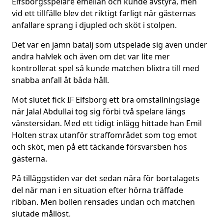
Elfsborgsspelare emellan och kunde avstyra, men
vid ett tillfälle blev det riktigt farligt när gästernas
anfallare sprang i djupled och sköt i stolpen.
Det var en jämn batalj som utspelade sig även under
andra halvlek och även om det var lite mer
kontrollerat spel så kunde matchen blixtra till med
snabba anfall åt båda håll.
Mot slutet fick IF Elfsborg ett bra omställningsläge
när Jalal Abdullai tog sig förbi två spelare längs
vänstersidan. Med ett tidigt inlägg hittade han Emil
Holten strax utanför straffområdet som tog emot
och sköt, men på ett täckande försvarsben hos
gästerna.
På tilläggstiden var det sedan nära för bortalagets
del när man i en situation efter hörna träffade
ribban. Men bollen rensades undan och matchen
slutade mållöst.