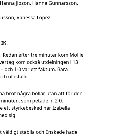
d, Hanna Jiozon, Hanna Gunnarsson,
Olausson, Vanessa Lopez
 IK.
t. Redan efter tre minuter kom Mollie
 övertag kom också utdelningen i 13
– och 1-0 var ett faktum. Bara
h ut istället.
na bröt några bollar utan att för den
 minuten, som petade in 2-0.
e ett styrkebesked när Izabella
med sig.
t väldigt stabila och Enskede hade