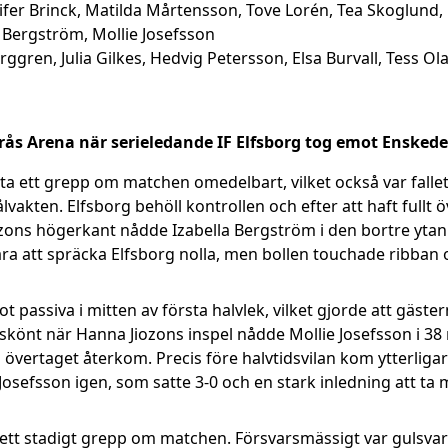
nnifer Brinck, Matilda Mårtensson, Tove Lorén, Tea Skoglun
a Bergström, Mollie Josefsson
rggren, Julia Gilkes, Hedvig Petersson, Elsa Burvall, Tess 
rås Arena när serieledande IF Elfsborg tog emot Enskede
ta ett grepp om matchen omedelbart, vilket också var falle
vakten. Elfsborg behöll kontrollen och efter att haft fullt
ozons högerkant nådde Izabella Bergström i den bortre ytan 
a att spräcka Elfsborg nolla, men bollen touchade ribban oc
 passiva i mitten av första halvlek, vilket gjorde att gäster
a skönt när Hanna Jiozons inspel nådde Mollie Josefsson i 38
 övertaget återkom. Precis före halvtidsvilan kom ytterligar
osefsson igen, som satte 3-0 och en stark inledning att ta 
t ett stadigt grepp om matchen. Försvarsmässigt var gulsvar