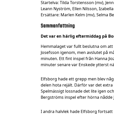
Startelva: Tilda Torstensson (mv), Je
Leann Nyström, Ellen Nilsson, Izabell
Ersättare: Marlen Kelm (mv), Selma Be
Sammanfattning
Det var en härlig eftermiddag på Bo
Hemmalaget var fullt beslutna om att 
Josefsson igenom, men avslutet på mål
minuten. Ett fint inspel från Hanna Ji
minuter senare var Enskede ytterst när
Elfsborg hade ett grepp men blev något
delen hota rejält. Därför var det extr
Spelmässigt lossnade det lite igen och
Bergströms inspel efter hörna nådde J
I andra halvlek hade Elfsborg fortsat