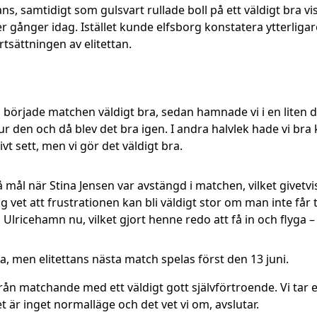
ns, samtidigt som gulsvart rullade boll på ett väldigt bra vi
ler gånger idag. Istället kunde elfsborg konstatera ytterligar
rtsättningen av elitettan.
 Vi började matchen väldigt bra, sedan hamnade vi i en liten 
ss ur den och då blev det bra igen. I andra halvlek hade vi b
ivt sett, men vi gör det väldigt bra.
 mål när Stina Jensen var avstängd i matchen, vilket givetvi
vet att frustrationen kan bli väldigt stor om man inte får t
lricehamn nu, vilket gjort henne redo att få in och flyga –
en elitettans nästa match spelas först den 13 juni.
k från matchande med ett väldigt gott självförtroende. Vi tar 
t är inget normalläge och det vet vi om, avslutar.