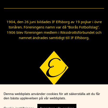
1904, den 26 juni bildades IF Elfsborg av 19 pojkar i övre
tonåren. Föreningens namn var då ”Borås Fotbollslag”.
1906 blev föreningen medlem i Riksidrottsförbundet och
namnet ändrades samtidigt till IF Elfsborg.
Denna webbplats använder cookies för att säkerställa att du får
den bästa upplevelsen på vår webbplats.