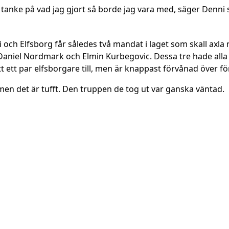
tanke på vad jag gjort så borde jag vara med, säger Denni s
ch Elfsborg får således två mandat i laget som skall axla
Daniel Nordmark och Elmin Kurbegovic. Dessa tre hade alla
t ett par elfsborgare till, men är knappast förvånad över 
en det är tufft. Den truppen de tog ut var ganska väntad.