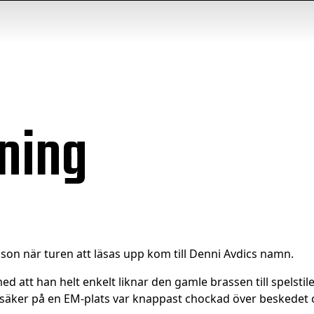
ning
son när turen att läsas upp kom till Denni Avdics namn.
att han helt enkelt liknar den gamle brassen till spelstil
t säker på en EM-plats var knappast chockad över beskedet