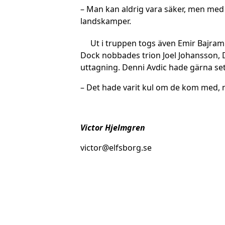
– Man kan aldrig vara säker, men med 
landskamper.
Ut i truppen togs även Emir Bajrami o
Dock nobbades trion Joel Johansson, 
uttagning. Denni Avdic hade gärna set
– Det hade varit kul om de kom med, m
Victor Hjelmgren
victor@elfsborg.se