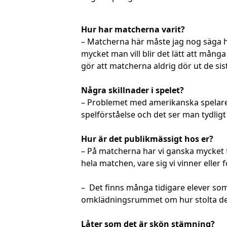
Hur har matcherna varit?
– Matcherna här måste jag nog säga ha
mycket man vill blir det lätt att mång
gör att matcherna aldrig dör ut de si
Några skillnader i spelet?
– Problemet med amerikanska spelare ä
spelförståelse och det ser man tydligt
Hur är det publikmässigt hos er?
– På matcherna har vi ganska mycket fa
hela matchen, vare sig vi vinner eller f
– Det finns många tidigare elever som 
omklädningsrummet om hur stolta de är
Låter som det är skön stämning?