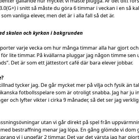
udenter gällande hur mycket vi måste plugga. Är det ditt fö
0(G+) i snitt så måste du göra 6 timmar i veckan i en så kall
som vanliga elever, men det är i alla fall så det är.
skolan och kyrkan i bakgrunden
apporter varje vecka om hur många timmar alla har gjort oc
rt för lite timmar. På kvällarna pluggar jag någon timme 
ads”. Det är som ett jättestort café där bara elever jobbar.
e?
killnad tycker jag. De går mycket mer på vilja och fysik än tak
kanska fotbollsspelare som är otroligt snabba. Jag har ju inte
ger och lyfter vikter i cirka 9 månader, så det ser jag verkl
assningsövningar utan vi går direkt på spel från uppvärmni
s, med bestraffning menar jag löpa. En gång glömde vi dom g
ng vi i ungefär 2 timmar. Det var det värsta jag har gjort i 