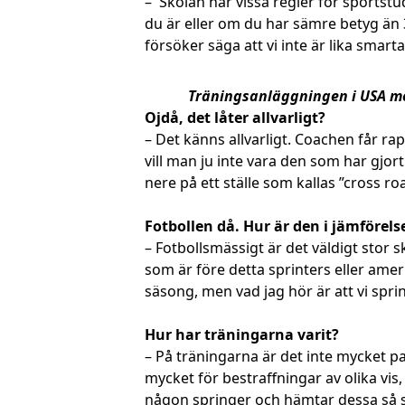
– Skolan har vissa regler för sportst
du är eller om du har sämre betyg än 3.
försöker säga att vi inte är lika smarta 
Träningsanläggningen i USA med 
Ojdå, det låter allvarligt?
– Det känns allvarligt. Coachen får r
vill man ju inte vara den som har gjo
nere på ett ställe som kallas ”cross ro
Fotbollen då. Hur är den i jämförels
– Fotbollsmässigt är det väldigt stor s
som är före detta sprinters eller ameri
säsong, men vad jag hör är att vi sprin
Hur har träningarna varit?
– På träningarna är det inte mycket p
mycket för bestraffningar av olika vi
någon springer och hämtar dessa så spra