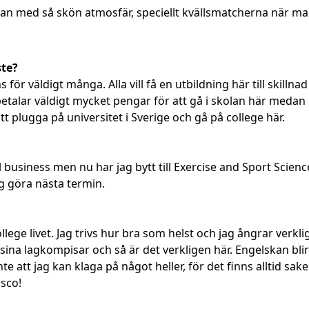
n plan med så skön atmosfär, speciellt kvällsmatcherna när
ste?
 för väldigt många. Alla vill få en utbildning här till skillnad
 betalar väldigt mycket pengar för att gå i skolan här medan 
att plugga på universitet i Sverige och gå på college här.
al business men nu har jag bytt till Exercise and Sport Scien
ag göra nästa termin.
llege livet. Jag trivs hur bra som helst och jag ångrar verklig
r sina lagkompisar och så är det verkligen här. Engelskan bli
nte att jag kan klaga på något heller, för det finns alltid s
isco!