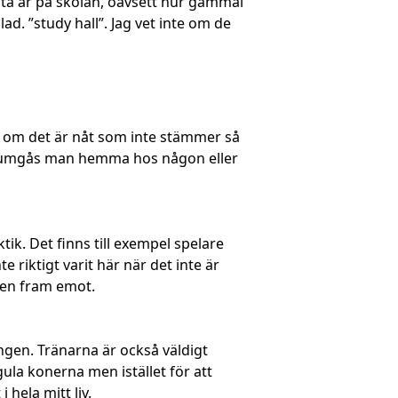
rsta år på skolan, oavsett hur gammal
ad. ”study hall”. Jag vet inte om de
h om det är nåt som inte stämmer så
sen umgås man hemma hos någon eller
tik. Det finns till exempel spelare
 riktigt varit här när det inte är
igen fram emot.
ngen. Tränarna är också väldigt
ula konerna men istället för att
hela mitt liv.