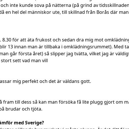
t och inte kunde sova på nätterna (på grind av tidsskillna
 en hel del människor ute, till skillnad från Borås där man
l. 8.30 för att äta frukost och sedan dra mig mot omklädning
 blir 13 innan man är tillbaka i omklädningsrummet). Med tan
går första året) så slipper jag tvätta, vilket jag är väldigt l
 stort sett vad man vill
passar mig perfekt och det är väldans gott.
 så fram till dess så kan man försöka få lite plugg gjort om
 på brudar och tjöta.
jämför med Sverige?