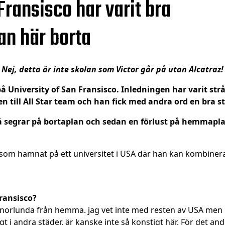
 Fransisco har varit bra
an här borta
Nej, detta är inte skolan som Victor går på utan Alcatraz!
på University of San Fransisco. Inledningen har varit str
 till All Star team och han fick med andra ord en bra sta
vå segrar på bortaplan och sedan en förlust på hemmaplan
g som hamnat på ett universitet i USA där han kan kombiner
Fransisco?
annorlunda från hemma. jag vet inte med resten av USA men hä
gt i andra städer, är kanske inte så konstigt här. För det a