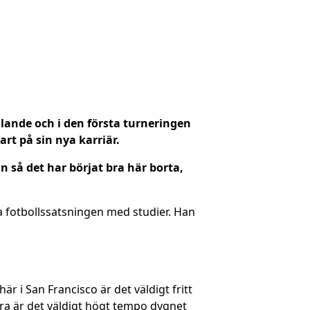
ålande och i den första turneringen
rt på sin nya karriär.
 så det har börjat bra här borta,
a fotbollssatsningen med studier. Han
r i San Francisco är det väldigt fritt
ndra är det väldigt högt tempo dygnet