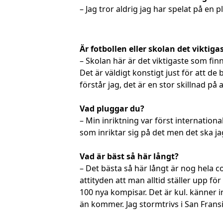
– Jag tror aldrig jag har spelat på e
Är fotbollen eller skolan det viktiga
– Skolan här är det viktigaste som finns
Det är väldigt konstigt just för att de
förstår jag, det är en stor skillnad på 
Vad pluggar du?
– Min inriktning var först internation
som inriktar sig på det men det ska j
Vad är bäst så här långt?
– Det bästa så här långt är nog hela co
attityden att man alltid ställer upp fö
100 nya kompisar. Det är kul. känner i
än kommer. Jag stormtrivs i San Frans