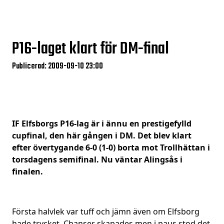
P16-laget klart för DM-final
Publicerad: 2009-09-10 23:00
IF Elfsborgs P16-lag är i ännu en prestigefylld
cupfinal, den här gången i DM. Det blev klart
efter övertygande 6-0 (1-0) borta mot Trollhättan i
torsdagens semifinal. Nu väntar Alingsås i
finalen.
Första halvlek var tuff och jämn även om Elfsborg
hade trycket. Chanser skapades men i paus stod det