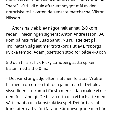
”bara” 1-0 till di gule efter ett snyggt mål av den
notoriske målskytten de senaste matcherna, Viktor
Nilsson.
Andra halvlek blev något helt annat. 2-0 kom
redan i inledningen signerat Anton Andreasson. 3-0
kom på nick från Suad Sahiti. Nu rullade det på.
Trollhättan såg allt mer tröttkörda ut av Elfsborgs
kvicka tempo. Adam Josefsson stod för både 4-0 och
5-0 och till sist fick Ricky Lundberg sätta spiken i
kistan med sitt 6-0-mål.
– Det var stor glädje efter matchen förstås. Vi åkte
hit med tron om en tuff och jämn match. Det blev
visserligen lite kamp i första men sedan malde vi ner
dem fullständigt. De blev trötta och vi fortsatte med
vårt snabba och konstruktiva spel. Det är bara att
konstatera att vi fortfarande är obesegrade den här