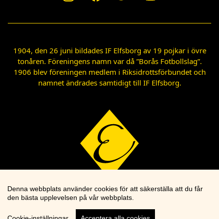
1904, den 26 juni bildades IF Elfsborg av 19 pojkar i övre
tonåren. Föreningens namn var då ”Borås Fotbollslag”.
1906 blev föreningen medlem i Riksidrottsförbundet och
namnet ändrades samtidigt till IF Elfsborg.
Denna webbplats använder cookies för att säkerställa att du får
den bästa upplevelsen på vår webbplats.
Cookie-inställningar
Acceptera alla cookies