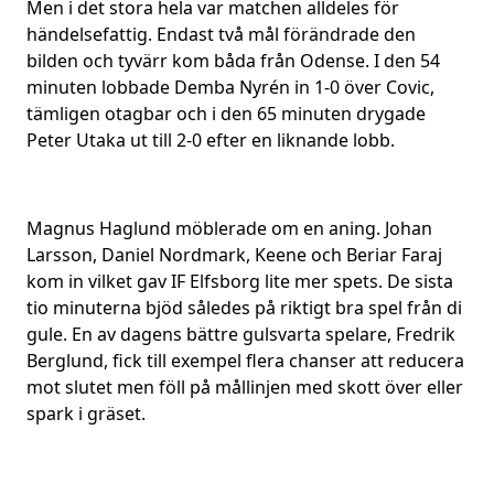
Men i det stora hela var matchen alldeles för
händelsefattig. Endast två mål förändrade den
bilden och tyvärr kom båda från Odense. I den 54
minuten lobbade Demba Nyrén in 1-0 över Covic,
tämligen otagbar och i den 65 minuten drygade
Peter Utaka ut till 2-0 efter en liknande lobb.
Magnus Haglund möblerade om en aning. Johan
Larsson, Daniel Nordmark, Keene och Beriar Faraj
kom in vilket gav IF Elfsborg lite mer spets. De sista
tio minuterna bjöd således på riktigt bra spel från di
gule. En av dagens bättre gulsvarta spelare, Fredrik
Berglund, fick till exempel flera chanser att reducera
mot slutet men föll på mållinjen med skott över eller
spark i gräset.