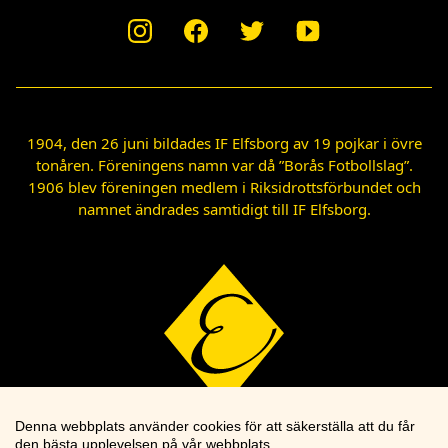
1904, den 26 juni bildades IF Elfsborg av 19 pojkar i övre
tonåren. Föreningens namn var då ”Borås Fotbollslag”.
1906 blev föreningen medlem i Riksidrottsförbundet och
namnet ändrades samtidigt till IF Elfsborg.
Denna webbplats använder cookies för att säkerställa att du får
den bästa upplevelsen på vår webbplats.