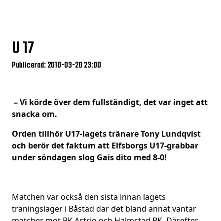
U 17
Publicerad: 2010-03-28 23:00
– Vi körde över dem fullständigt, det var inget att
snacka om.
Orden tillhör U17-lagets tränare Tony Lundqvist
och berör det faktum att Elfsborgs U17-grabbar
under söndagen slog Gais dito med 8-0!
Matchen var också den sista innan lagets
träningsläger i Båstad där det bland annat väntar
matcher mot BK Astrio och Halmstad BK. Därefter