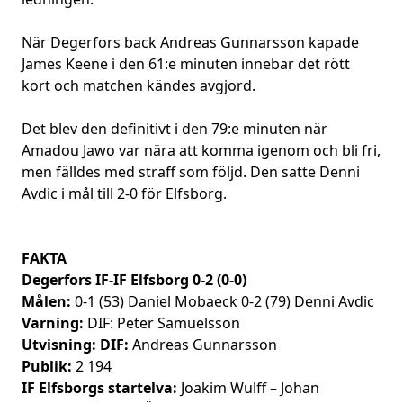
När Degerfors back Andreas Gunnarsson kapade
James Keene i den 61:e minuten innebar det rött
kort och matchen kändes avgjord.
Det blev den definitivt i den 79:e minuten när
Amadou Jawo var nära att komma igenom och bli fri,
men fälldes med straff som följd. Den satte Denni
Avdic i mål till 2-0 för Elfsborg.
FAKTA
Degerfors IF-IF Elfsborg 0-2 (0-0)
Målen:
0-1 (53) Daniel Mobaeck 0-2 (79) Denni Avdic
Varning:
DIF: Peter Samuelsson
Utvisning: DIF:
Andreas Gunnarsson
Publik:
2 194
IF Elfsborgs startelva:
Joakim Wulff – Johan