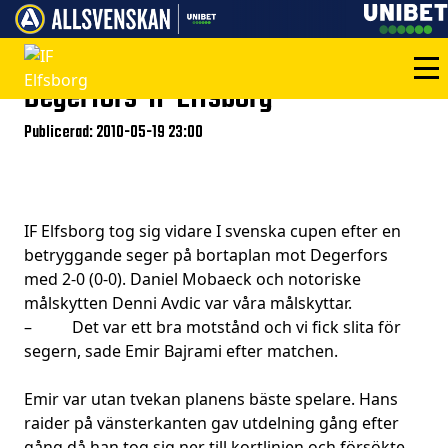
Degerfors-IF Elfsborg
Publicerad: 2010-05-19 23:00
IF Elfsborg tog sig vidare I svenska cupen efter en
betryggande seger på bortaplan mot Degerfors
med 2-0 (0-0). Daniel Mobaeck och notoriske
målskytten Denni Avdic var våra målskyttar.
– Det var ett bra motstånd och vi fick slita för
segern, sade Emir Bajrami efter matchen.
Emir var utan tvekan planens bäste spelare. Hans
raider på vänsterkanten gav utdelning gång efter
gång då han tog sig ner till kortlinjen och försökte