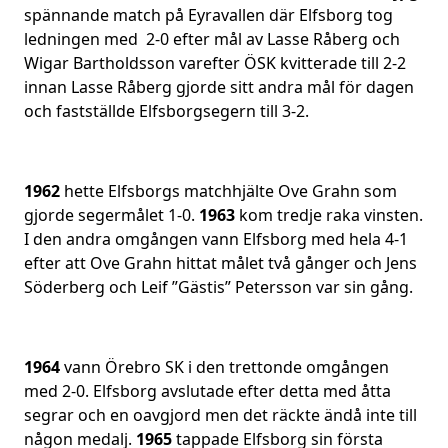
spännande match på Eyravallen där Elfsborg tog
ledningen med 2-0 efter mål av Lasse Råberg och
Wigar Bartholdsson varefter ÖSK kvitterade till 2-2
innan Lasse Råberg gjorde sitt andra mål för dagen
och fastställde Elfsborgsegern till 3-2.
1962
hette Elfsborgs matchhjälte Ove Grahn som
gjorde segermålet 1-0.
1963
kom tredje raka vinsten.
I den andra omgången vann Elfsborg med hela 4-1
efter att Ove Grahn hittat målet två gånger och Jens
Söderberg och Leif ”Gästis” Petersson var sin gång.
1964
vann Örebro SK i den trettonde omgången
med 2-0. Elfsborg avslutade efter detta med åtta
segrar och en oavgjord men det räckte ändå inte till
någon medalj.
1965
tappade Elfsborg sin första