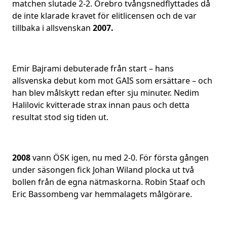
matchen slutade 2-2. Örebro tvångsnedflyttades då
de inte klarade kravet för elitlicensen och de var
tillbaka i allsvenskan
2007.
Emir Bajrami debuterade från start – hans
allsvenska debut kom mot GAIS som ersättare – och
han blev målskytt redan efter sju minuter. Nedim
Halilovic kvitterade strax innan paus och detta
resultat stod sig tiden ut.
2008
vann ÖSK igen, nu med 2-0. För första gången
under säsongen fick Johan Wiland plocka ut två
bollen från de egna nätmaskorna. Robin Staaf och
Eric Bassombeng var hemmalagets målgörare.