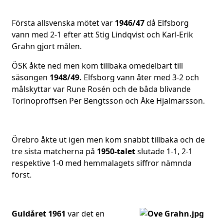
Första allsvenska mötet var
1946/47
då Elfsborg
vann med 2-1 efter att Stig Lindqvist och Karl-Erik
Grahn gjort målen.
ÖSK åkte ned men kom tillbaka omedelbart till
säsongen
1948/49.
Elfsborg vann åter med 3-2 och
målskyttar var Rune Rosén och de båda blivande
Torinoproffsen Per Bengtsson och Åke Hjalmarsson.
Örebro åkte ut igen men kom snabbt tillbaka och de
tre sista matcherna på
1950-talet
slutade 1-1, 2-1
respektive 1-0 med hemmalagets siffror nämnda
först.
Guldåret 1961
var det en