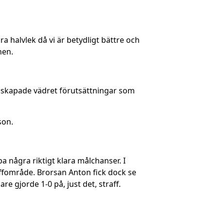
dra halvlek då vi är betydligt bättre och
hen.
d skapade vädret förutsättningar som
son.
 några riktigt klara målchanser. I
affområde. Brorsan Anton fick dock se
e gjorde 1-0 på, just det, straff.