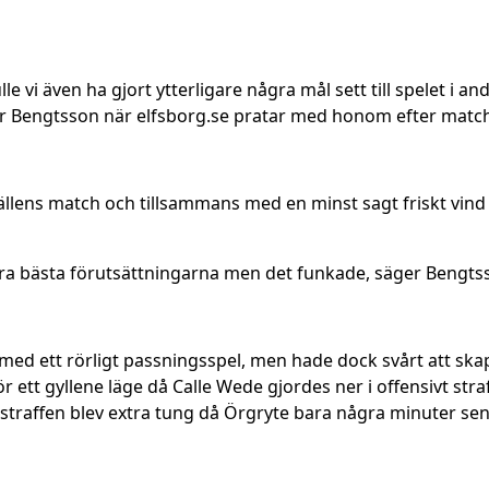
lle vi även ha gjort ytterligare några mål sett till spelet i an
sper Bengtsson när elfsborg.se pratar med honom efter matc
vällens match och tillsammans med en minst sagt friskt vin
allra bästa förutsättningarna men det funkade, säger Bengts
ed ett rörligt passningsspel, men hade dock svårt att skapa
r ett gyllene läge då Calle Wede gjordes ner i offensivt str
 straffen blev extra tung då Örgryte bara några minuter senar