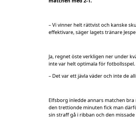
matchen med 2-1.
– Vi vinner helt rättvist och kanske sku
effektivare, säger lagets tränare Je
Ja, regnet öste verkligen ner under k
inte var helt optimala för fotbollsspel.
– Det var ett jävla väder och inte de 
Elfsborg inledde annars matchen bra m
den trettionde minuten fick man därfö
sin straff gå i ribban och den missade