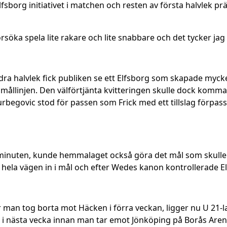
fsborg initiativet i matchen och resten av första halvlek 
försöka spela lite rakare och lite snabbare och det tycker jag
i andra halvlek fick publiken se ett Elfsborg som skapade m
mållinjen. Den välförtjänta kvitteringen skulle dock komma
Kurbegovic stod för passen som Frick med ett tillslag förpass
minuten, kunde hemmalaget också göra det mål som skulle v
g hela vägen in i mål och efter Wedes kanon kontrollerade 
 man tog borta mot Häcken i förra veckan, ligger nu U 21-la
 i nästa vecka innan man tar emot Jönköping på Borås Aren