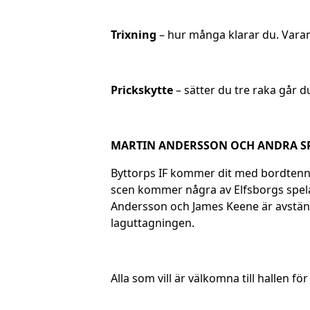
Trixning
– hur många klarar du. Varan
Prickskytte
– sätter du tre raka går du 
MARTIN ANDERSSON OCH ANDRA SP
Byttorps IF kommer dit med bordtennisb
scen kommer några av Elfsborgs spela
Andersson och James Keene är avstängd
laguttagningen.
Alla som vill är välkomna till hallen f