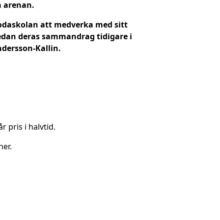
å arenan.
Bodaskolan att medverka med sitt
 sedan deras sammandrag tidigare i
ndersson-Kallin.
 pris i halvtid.
her.