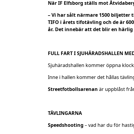
När IF Elfsborg ställs mot Åtvidabe
– Vi har sålt närmare 1500 biljett
TIFO i årets tifotävling och de är 6
år. Det innebär att det blir en härl
FULL FART I SJUHÄRADSHALLEN MED
Sjuhäradshallen kommer öppna klockan 
Inne i hallen kommer det hållas tävling
Streetfotbollsarenan
är uppblåst från
TÄVLINGARNA
Speedshooting
– vad har du för hasti