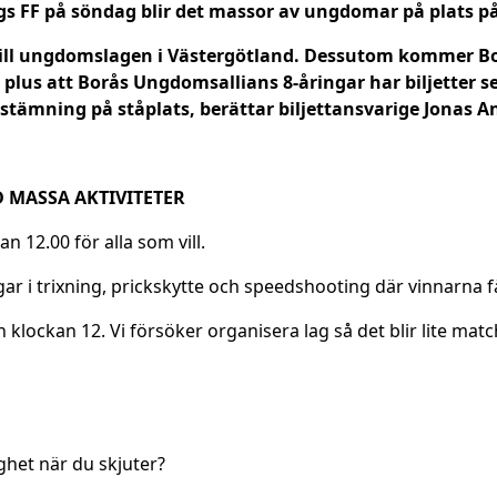
rgs FF på söndag blir det massor av ungdomar på plats p
er till ungdomslagen i Västergötland. Dessutom kommer 
00 plus att Borås Ungdomsallians 8-åringar har biljetter
ig stämning på ståplats, berättar biljettansvarige Jonas A
 MASSA AKTIVITETER
12.00 för alla som vill.
ar i trixning, prickskytte och speedshooting där vinnarna får
 klockan 12. Vi försöker organisera lag så det blir lite matc
ghet när du skjuter?