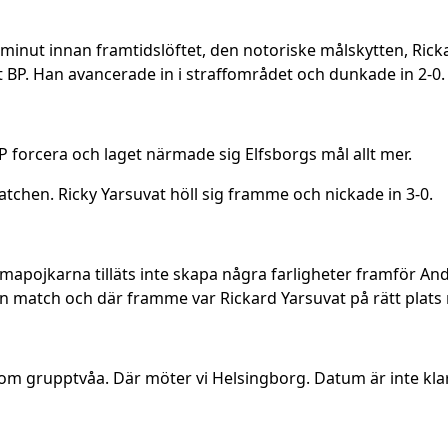
 minut innan framtidslöftet, den notoriske målskytten, Rick
 BP. Han avancerade in i straffområdet och dunkade in 2-0.
P forcera och laget närmade sig Elfsborgs mål allt mer.
chen. Ricky Yarsuvat höll sig framme och nickade in 3-0.
mapojkarna tilläts inte skapa några farligheter framför An
 sin match och där framme var Rickard Yarsuvat på rätt plats
l som grupptvåa. Där möter vi Helsingborg. Datum är inte klar