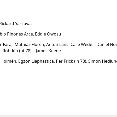
 Rickard Yarsuvat
ablo Pinones Arce, Eddie Owosu
 Faraj, Mathias Florén, Anton Lans, Calle Wede – Daniel N
s Rohdén (ut 78) – James Keene
olmén, Egzon Llaphastica, Per Frick (in 78), Simon Hedlund 