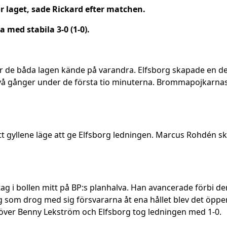
för laget, sade Rickard efter matchen.
med stabila 3-0 (1-0).
 när de båda lagen kände på varandra. Elfsborg skapade en
 två gånger under de första tio minuterna. Brommapojkarnas
ett gyllene läge att ge Elfsborg ledningen. Marcus Rohdén 
g i bollen mitt på BP:s planhalva. Han avancerade förbi de
 som drog med sig försvararna åt ena hållet blev det öppe
över Benny Lekström och Elfsborg tog ledningen med 1-0.