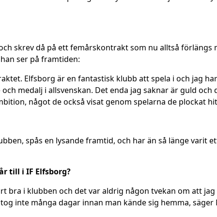
och skrev då på ett femårskontrakt som nu alltså förlängs m
r han ser på framtiden:
raktet. Elfsborg är en fantastisk klubb att spela i och jag h
och medalj i allsvenskan. Det enda jag saknar är guld och d
ition, något de också visat genom spelarna de plockat hit
 klubben, spås en lysande framtid, och har än så länge varit
 till i IF Elfsborg?
rt bra i klubben och det var aldrig någon tvekan om att jag
et tog inte många dagar innan man kände sig hemma, säger N