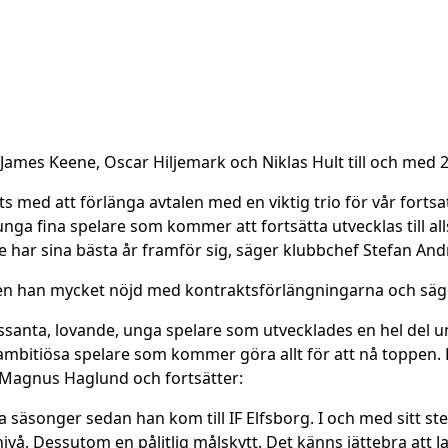
James Keene, Oscar Hiljemark och Niklas Hult till och med 
ats med att förlänga avtalen med en viktig trio för vår fortsa
nga fina spelare som kommer att fortsätta utvecklas till al
e har sina bästa år framför sig, säger klubbchef Stefan An
n han mycket nöjd med kontraktsförlängningarna och säger
essanta, lovande, unga spelare som utvecklades en hel del 
t ambitiösa spelare som kommer göra allt för att nå toppen.
 Magnus Haglund och fortsätter:
a säsonger sedan han kom till IF Elfsborg. I och med sitt ste
ivå. Dessutom en pålitlig målskytt. Det känns jättebra att Ja