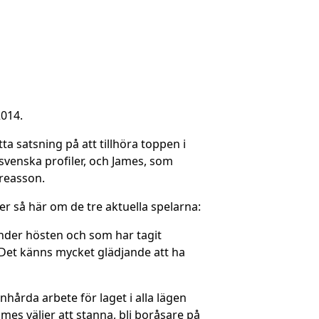
2014.
tta satsning på att tillhöra toppen i
lsvenska profiler, och James, som
dreasson.
 så här om de tre aktuella spelarna:
under hösten och som har tagit
 Det känns mycket glädjande att ha
nhårda arbete för laget i alla lägen
mes väljer att stanna, bli boråsare på