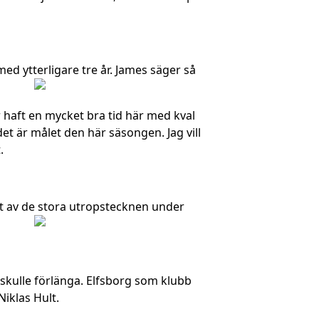
ed ytterligare tre år. James säger så
ar haft en mycket bra tid här med kval
et är målet den här säsongen. Jag vill
.
 ett av de stora utropstecknen under
 skulle förlänga. Elfsborg som klubb
iklas Hult.