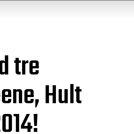
d tre
ene, Hult
2014!