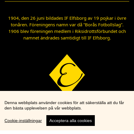
1904, den 26 juni bildades IF Elfsborg av 19 pojkar i övre
tonåren. Föreningens namn var då ”Borås Fotbollslag”.
1906 blev föreningen medlem i Riksidrottsförbundet och
namnet ändrades samtidigt till IF Elfsborg.
Denna webbplats använder cookies för att säkerställa att du får
den bästa upplevelsen på vår webbplats.
Cookie-inställningar
Acceptera alla cookies
Cookie knapp