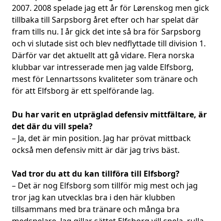
2007. 2008 spelade jag ett år för Lørenskog men gick
tillbaka till Sarpsborg året efter och har spelat där
fram tills nu. I år gick det inte så bra för Sarpsborg
och vi slutade sist och blev nedflyttade till division 1.
Därför var det aktuellt att gå vidare. Flera norska
klubbar var intresserade men jag valde Elfsborg,
mest för Lennartssons kvaliteter som tränare och
för att Elfsborg är ett spelförande lag.
Du har varit en utpräglad defensiv mittfältare, är
det där du vill spela?
– Ja, det är min position. Jag har prövat mittback
också men defensiv mitt är där jag trivs bäst.
Vad tror du att du kan tillföra till Elfsborg?
– Det är nog Elfsborg som tillför mig mest och jag
tror jag kan utvecklas bra i den här klubben
tillsammans med bra tränare och många bra
medspelare. Jag gillar sättet Elfsborg vill spela, rulla