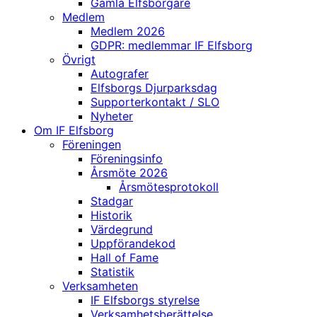
Gamla Elfsborgare
Medlem
Medlem 2026
GDPR: medlemmar IF Elfsborg
Övrigt
Autografer
Elfsborgs Djurparksdag
Supporterkontakt / SLO
Nyheter
Om IF Elfsborg
Föreningen
Föreningsinfo
Årsmöte 2026
Årsmötesprotokoll
Stadgar
Historik
Värdegrund
Uppförandekod
Hall of Fame
Statistik
Verksamheten
IF Elfsborgs styrelse
Verksamhetsberättelse