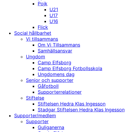
Pojk
U21
U17
U16
Flick
Social hållbarhet
Vi tillsammans
Om Vi Tillsammans
Samhällsansvar
Ungdom
Camp Elfsborg
Camp Elfsborg Fotbollsskola
Ungdomens dag
Senior och supporter
Gåfotboll
Supporterrelationer
Stiftelse
Stiftelsen Hedra Klas Ingesson
Stadgar Stiftelsen Hedra Klas Ingesson
Supporter/medlem
Supporter
Guliganerna