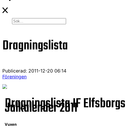
Dragningslista
Publicerad: 2011-12-20 06:14
Föreningen
Dragningslista IF Elfsborgs
Julkalender 2011
Vuxen