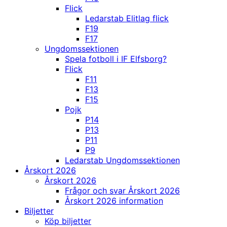
Flick
Ledarstab Elitlag flick
F19
F17
Ungdomssektionen
Spela fotboll i IF Elfsborg?
Flick
F11
F13
F15
Pojk
P14
P13
P11
P9
Ledarstab Ungdomssektionen
Årskort 2026
Årskort 2026
Frågor och svar Årskort 2026
Årskort 2026 information
Biljetter
Köp biljetter