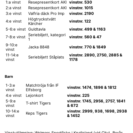
1:a vinst
Resepresentkort AKI
vinstnr. 530
2:a vinst
Resepresentkort AKI
vinstnr. 1015
3:e vinst
Valfria däck Pro Imp
vinstnr. 2190
Högtryckstvätt
4:e vinst
vinstnr. 122
Kärcher
5-6:e vinst
Guldtavla
vinstnr. 499 & 1163
Seriebiljett, kategori
7-8:e vinst
vinstnr. 560 & 47
1
9-10:e
Jacka 8848
vinstnr. 770 & 1849
vinst
11-14:e
vinstnr. 2890, 2750, 2885 &
Seriebiljett Ståplats
vinst
1178
Barn
1-3:e
Matchtröja från IF
vinstnr. 1474, 1896 & 1812
vinst
Elfsborg
4:e vinst
Lejonkort
vinstnr. 225
5-9:e
vinstnr. 1745, 2956, 2757, 1841
T-shirt Tigers
vinst
& 672
10-14:e
vinstnr. 2999, 938, 1698, 2938
Keps Tigers
vinst
& 1452
Vinstutlämning: Wolmars Sportfiske i Knalleland (vid City), Borås