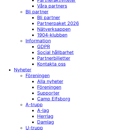
Partneraktiviteter
Våra partners
Bli partner
Bli partner
Partnerpaket 2026
Nätverksappen
1904-klubben
Information
GDPR
Social hållbarhet
Partnerbiljetter
Kontakta oss
Nyheter
Föreningen
Alla nyheter
Föreningen
Supporter
Camp Elfsborg
A-trupp
A-lag
Herrlag
Damlag
U-trupp