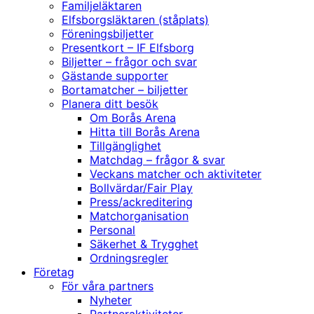
Familjeläktaren
Elfsborgsläktaren (ståplats)
Föreningsbiljetter
Presentkort – IF Elfsborg
Biljetter – frågor och svar
Gästande supporter
Bortamatcher – biljetter
Planera ditt besök
Om Borås Arena
Hitta till Borås Arena
Tillgänglighet
Matchdag – frågor & svar
Veckans matcher och aktiviteter
Bollvärdar/Fair Play
Press/ackreditering
Matchorganisation
Personal
Säkerhet & Trygghet
Ordningsregler
Företag
För våra partners
Nyheter