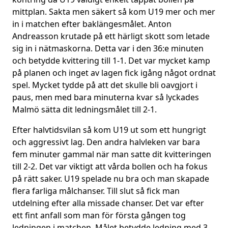
mittplan. Sakta men säkert så kom U19 mer och mer
in i matchen efter baklängesmålet. Anton
Andreasson krutade på ett härligt skott som letade
sig in i nätmaskorna. Detta var i den 36:e minuten
och betydde kvittering till 1-1. Det var mycket kamp
på planen och inget av lagen fick igång något ordnat
spel. Mycket tydde på att det skulle bli oavgjort i
paus, men med bara minuterna kvar så lyckades
Malmö sätta dit ledningsmålet till 2-1.
Efter halvtidsvilan så kom U19 ut som ett hungrigt
och aggressivt lag. Den andra halvleken var bara
fem minuter gammal när man satte dit kvitteringen
till 2-2. Det var viktigt att vårda bollen och ha fokus
på rätt saker. U19 spelade nu bra och man skapade
flera farliga målchanser. Till slut så fick man
utdelning efter alla missade chanser. Det var efter
ett fint anfall som man för första gången tog
ledningen i matchen. Målet betydde ledning med 3-