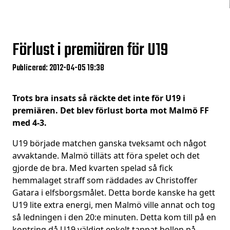
Förlust i premiären för U19
Publicerad: 2012-04-05 19:38
Trots bra insats så räckte det inte för U19 i
premiären. Det blev förlust borta mot Malmö FF
med 4-3.
U19 började matchen ganska tveksamt och något
avvaktande. Malmö tilläts att föra spelet och det
gjorde de bra. Med kvarten spelad så fick
hemmalaget straff som räddades av Christoffer
Gatara i elfsborgsmålet. Detta borde kanske ha gett
U19 lite extra energi, men Malmö ville annat och tog
så ledningen i den 20:e minuten. Detta kom till på en
kontring då U19 väldigt enkelt tappat bollen på