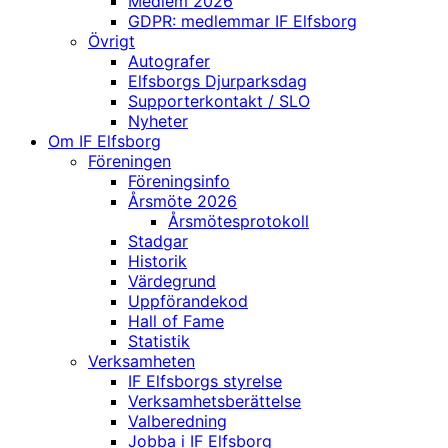
Medlem 2026
GDPR: medlemmar IF Elfsborg
Övrigt
Autografer
Elfsborgs Djurparksdag
Supporterkontakt / SLO
Nyheter
Om IF Elfsborg
Föreningen
Föreningsinfo
Årsmöte 2026
Årsmötesprotokoll
Stadgar
Historik
Värdegrund
Uppförandekod
Hall of Fame
Statistik
Verksamheten
IF Elfsborgs styrelse
Verksamhetsberättelse
Valberedning
Jobba i IF Elfsborg