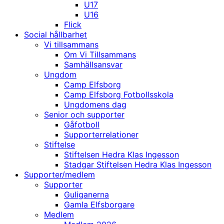
U17
U16
Flick
Social hållbarhet
Vi tillsammans
Om Vi Tillsammans
Samhällsansvar
Ungdom
Camp Elfsborg
Camp Elfsborg Fotbollsskola
Ungdomens dag
Senior och supporter
Gåfotboll
Supporterrelationer
Stiftelse
Stiftelsen Hedra Klas Ingesson
Stadgar Stiftelsen Hedra Klas Ingesson
Supporter/medlem
Supporter
Guliganerna
Gamla Elfsborgare
Medlem