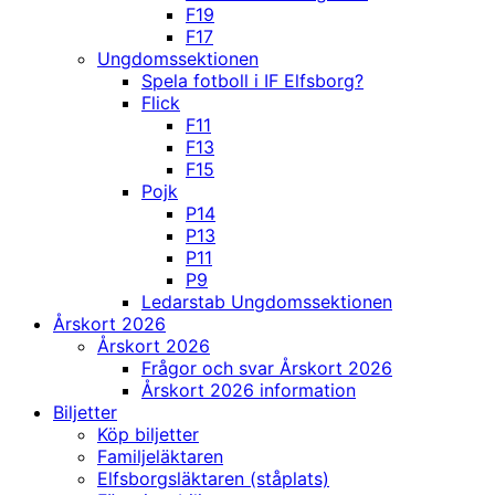
F19
F17
Ungdomssektionen
Spela fotboll i IF Elfsborg?
Flick
F11
F13
F15
Pojk
P14
P13
P11
P9
Ledarstab Ungdomssektionen
Årskort 2026
Årskort 2026
Frågor och svar Årskort 2026
Årskort 2026 information
Biljetter
Köp biljetter
Familjeläktaren
Elfsborgsläktaren (ståplats)