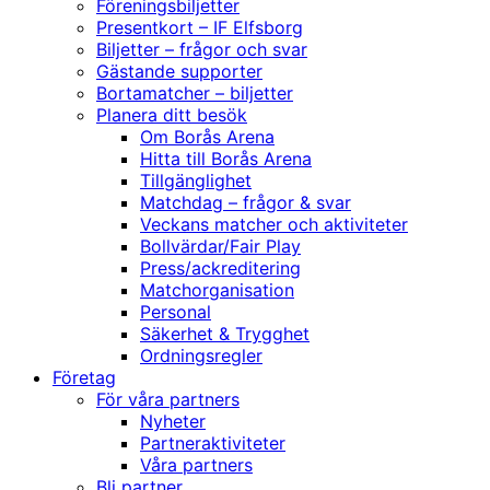
Föreningsbiljetter
Presentkort – IF Elfsborg
Biljetter – frågor och svar
Gästande supporter
Bortamatcher – biljetter
Planera ditt besök
Om Borås Arena
Hitta till Borås Arena
Tillgänglighet
Matchdag – frågor & svar
Veckans matcher och aktiviteter
Bollvärdar/Fair Play
Press/ackreditering
Matchorganisation
Personal
Säkerhet & Trygghet
Ordningsregler
Företag
För våra partners
Nyheter
Partneraktiviteter
Våra partners
Bli partner