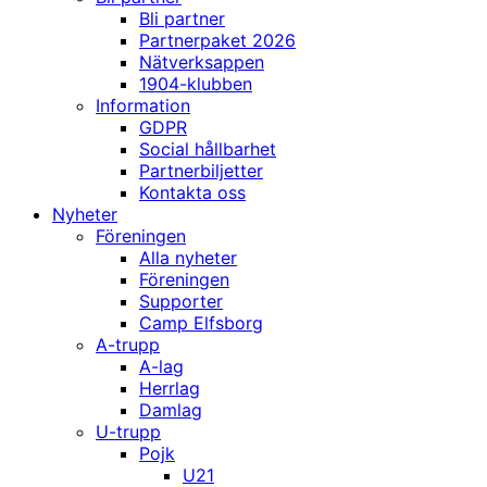
Bli partner
Partnerpaket 2026
Nätverksappen
1904-klubben
Information
GDPR
Social hållbarhet
Partnerbiljetter
Kontakta oss
Nyheter
Föreningen
Alla nyheter
Föreningen
Supporter
Camp Elfsborg
A-trupp
A-lag
Herrlag
Damlag
U-trupp
Pojk
U21