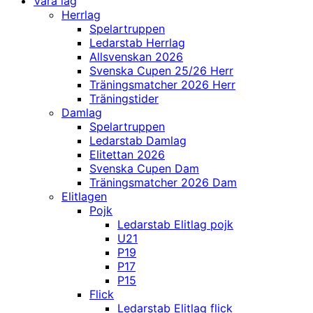
Våra lag
Herrlag
Spelartruppen
Ledarstab Herrlag
Allsvenskan 2026
Svenska Cupen 25/26 Herr
Träningsmatcher 2026 Herr
Träningstider
Damlag
Spelartruppen
Ledarstab Damlag
Elitettan 2026
Svenska Cupen Dam
Träningsmatcher 2026 Dam
Elitlagen
Pojk
Ledarstab Elitlag pojk
U21
P19
P17
P15
Flick
Ledarstab Elitlag flick