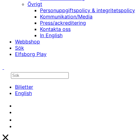
Övrigt
Personuppgiftspolicy & integritetspolicy
Kommunikation/Media
Press/ackreditering
Kontakta oss
In English
Webbshop
Sök
Elfsborg Play
Biljetter
English