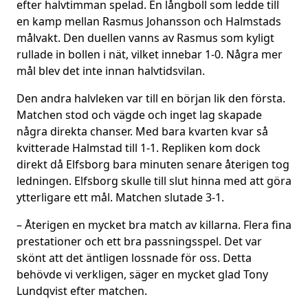
efter halvtimman spelad. En långboll som ledde till
en kamp mellan Rasmus Johansson och Halmstads
målvakt. Den duellen vanns av Rasmus som kyligt
rullade in bollen i nät, vilket innebar 1-0. Några mer
mål blev det inte innan halvtidsvilan.
Den andra halvleken var till en början lik den första.
Matchen stod och vägde och inget lag skapade
några direkta chanser. Med bara kvarten kvar så
kvitterade Halmstad till 1-1. Repliken kom dock
direkt då Elfsborg bara minuten senare återigen tog
ledningen. Elfsborg skulle till slut hinna med att göra
ytterligare ett mål. Matchen slutade 3-1.
– Återigen en mycket bra match av killarna. Flera fina
prestationer och ett bra passningsspel. Det var
skönt att det äntligen lossnade för oss. Detta
behövde vi verkligen, säger en mycket glad Tony
Lundqvist efter matchen.