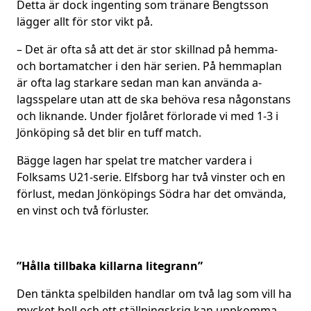
Detta är dock ingenting som tränare Bengtsson
lägger allt för stor vikt på.
– Det är ofta så att det är stor skillnad på hemma-
och bortamatcher i den här serien. På hemmaplan
är ofta lag starkare sedan man kan använda a-
lagsspelare utan att de ska behöva resa någonstans
och liknande. Under fjolåret förlorade vi med 1-3 i
Jönköping så det blir en tuff match.
Bägge lagen har spelat tre matcher vardera i
Folksams U21-serie. Elfsborg har två vinster och en
förlust, medan Jönköpings Södra har det omvända,
en vinst och två förluster.
”Hålla tillbaka killarna litegrann”
Den tänkta spelbilden handlar om två lag som vill ha
mycket boll och ett ställningskrig kan uppkomma