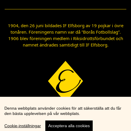
1904, den 26 juni bildades IF Elfsborg av 19 pojkar i övre
tonåren. Föreningens namn var då ”Borås Fotbollslag”.
1906 blev föreningen medlem i Riksidrottsförbundet och
namnet ändrades samtidigt till IF Elfsborg.
Denna webbplats använder cookies för att säkerställa att du får
den bästa upplevelsen på vår webbplats.
Cookie-inställningar
Acceptera alla cookies