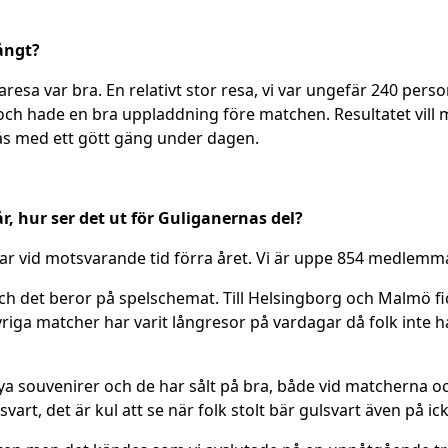
långt?
aresa var bra. En relativt stor resa, vi var ungefär 240 pers
hade en bra uppladdning före matchen. Resultatet vill ma
mgås med ett gött gäng under dagen.
r, hur ser det ut för Guliganernas del?
i var vid motsvarande tid förra året. Vi är uppe 854 medlem
och det beror på spelschemat. Till Helsingborg och Malmö fi
ga matcher har varit långresor på vardagar då folk inte ha
nya souvenirer och de har sålt på bra, både vid matcherna o
lsvart, det är kul att se när folk stolt bär gulsvart även på 