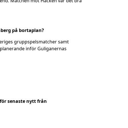
rend. Matchen mot Häcken var det bra
daberg på bortaplan?
 Sveriges gruppspelsmatcher samt
 planerande inför Guliganernas
för senaste nytt från