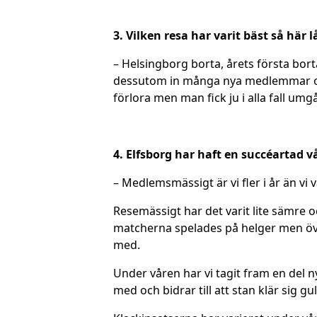
3. Vilken resa har varit bäst så här 
– Helsingborg borta, årets första bort
dessutom in många nya medlemmar och 
förlora men man fick ju i alla fall u
4. Elfsborg har haft en succéartad vå
– Medlemsmässigt är vi fler i år än v
Resemässigt har det varit lite sämre 
matcherna spelades på helger men övri
med.
Under våren har vi tagit fram en del 
med och bidrar till att stan klär sig gu