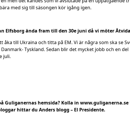
åren men det kändes som vi avslutade på en uppåtgående t
 bära med sig till säsongen kör igång igen.
tan Elfsborg ända fram till den 30e juni då vi möter Åtvi
tt åka till Ukraina och titta på EM. Vi är några som ska se
l Danmark- Tyskland. Sedan blir det mycket jobb och en del
 juli.
 på Guliganernas hemsida? Kolla in
www.guliganerna.se
loggar hittar du Anders blogg – El Presidente.