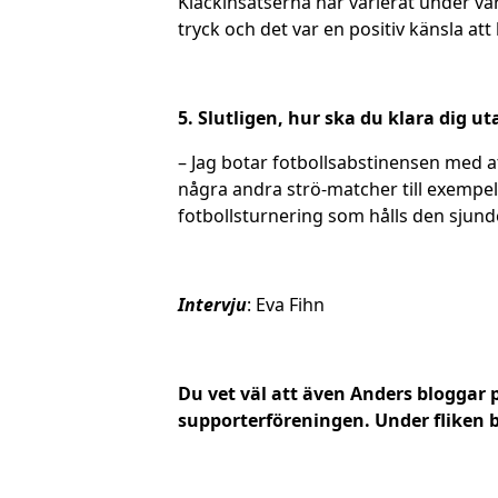
Klackinsatserna har varierat under v
tryck och det var en positiv känsla att
5. Slutligen, hur ska du klara dig u
– Jag botar fotbollsabstinensen med a
några andra strö-matcher till exempe
fotbollsturnering som hålls den sjunde
Intervju
: Eva Fihn
Du vet väl att även Anders bloggar
supporterföreningen. Under fliken b