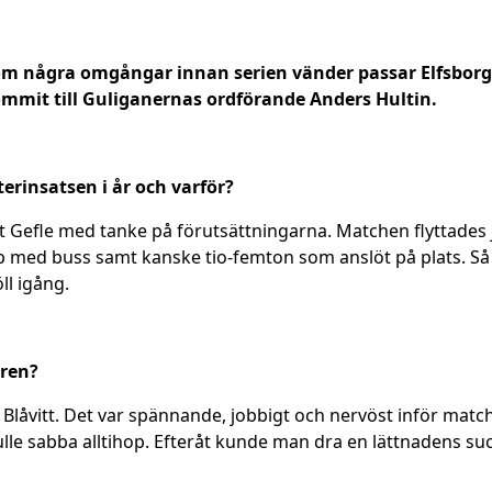
om några omgångar innan serien vänder passar Elfsborg
kommit till Guliganernas ordförande Anders Hultin.
terinsatsen i år och varför?
ot Gefle med tanke på förutsättningarna. Matchen flyttades 
pp med buss samt kanske tio-femton som anslöt på plats. Så
ll igång.
åren?
Blåvitt. Det var spännande, jobbigt och nervöst inför match
kulle sabba alltihop. Efteråt kunde man dra en lättnadens su