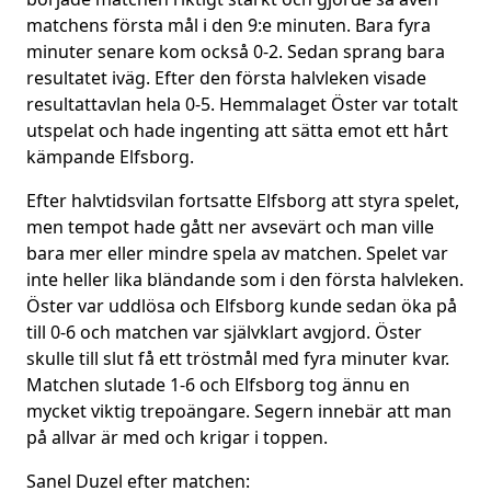
matchens första mål i den 9:e minuten. Bara fyra
minuter senare kom också 0-2. Sedan sprang bara
resultatet iväg. Efter den första halvleken visade
resultattavlan hela 0-5. Hemmalaget Öster var totalt
utspelat och hade ingenting att sätta emot ett hårt
kämpande Elfsborg.
Efter halvtidsvilan fortsatte Elfsborg att styra spelet,
men tempot hade gått ner avsevärt och man ville
bara mer eller mindre spela av matchen. Spelet var
inte heller lika bländande som i den första halvleken.
Öster var uddlösa och Elfsborg kunde sedan öka på
till 0-6 och matchen var självklart avgjord. Öster
skulle till slut få ett tröstmål med fyra minuter kvar.
Matchen slutade 1-6 och Elfsborg tog ännu en
mycket viktig trepoängare. Segern innebär att man
på allvar är med och krigar i toppen.
Sanel Duzel efter matchen: