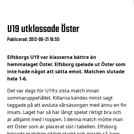
U19 utklassade Öster
Publicerad: 2012-06-21 16:55
Elfsborgs U19 var klasserna bättre än
hemmalaget Öster. Elfsborg spelade ut Öster som
inte hade något att sätta emot. Matchen slutade
hela 1-6.
Det var dags för U19:s sista match innan
sommaruppehållet. Killarna kändes minst sagt
taggade på att avsluta vårsäsongen med ännu en fin
insats. Laget har så här långt spelat riktigt bra och
är alltjämt med i toppen. I denna match mötte man
ett Öster som är placerat sist i tabellen. Elfsborg
började matchen riktigt starkt och gjorde så även