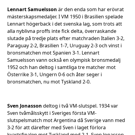
Lennart Samuelsson
är den enda som har erövrat
mästerskapsmedaljer. I VM 1950 i Brasilien spelade
Lennart högerback i det svenska lag, som trots att
alla nyblivna proffs inte fick delta, överraskande
slutade på tredje plats efter matchraden Italien 3-2,
Paraguay 2-2, Brasilien 1-7, Uruguay 2-3 och vinst i
bronsmatchen mot Spanien 3-1. Lennart
Samuelsson vann också en olympisk bronsmedalj
1952 och han deltog i samtliga tre matcher mot
Österrike 3-1, Ungern 0-6 och åter seger i
bronsmatchen, nu mot Tyskland 2-0.
Sven Jonasson
deltog i två VM-slutspel. 1934 var
Sven tvåmålsskytt i Sveriges första VM-
slutspelsmatch mot Argentina då Sverige vann med
3-2 för att därefter med Sven i laget förlora
kvartsfinalen mot Tyskland med 2-1. Sven Jonasson