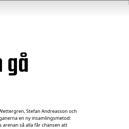
n gå
er Wettergren, Stefan Andreasson och
iganerna en ny insamlingsmetod:
s arenan så alla får chansen att