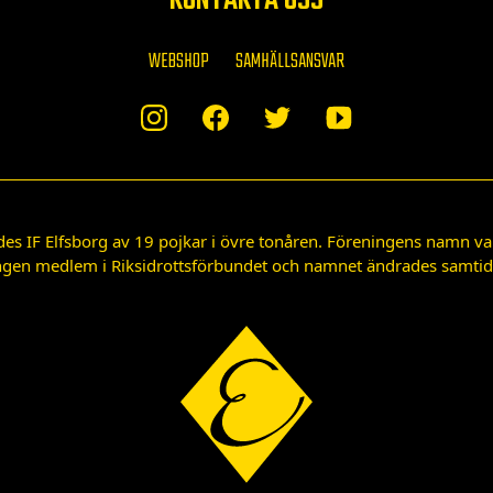
KONTAKTA OSS
WEBSHOP
SAMHÄLLSANSVAR
des IF Elfsborg av 19 pojkar i övre tonåren. Föreningens namn var
gen medlem i Riksidrottsförbundet och namnet ändrades samtidigt