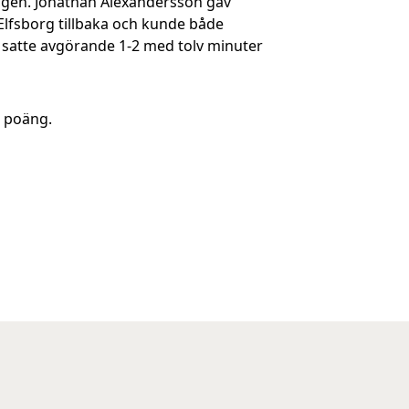
agen. Jonathan Alexandersson gav
Elfsborg tillbaka och kunde både
i satte avgörande 1-2 med tolv minuter
35 poäng.