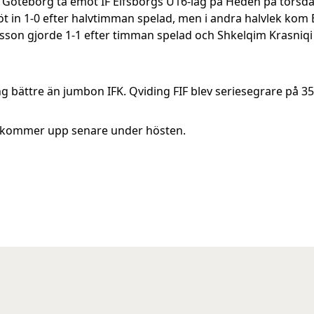
 Göteborg ta emot IF Elfsborgs U16-lag på Heden på torsd
 in 1-0 efter halvtimman spelad, men i andra halvlek kom 
rsson gjorde 1-1 efter timman spelad och Shkelqim Krasniq
ring bättre än jumbon IFK. Qviding FIF blev seriesegrare på 
 kommer upp senare under hösten.