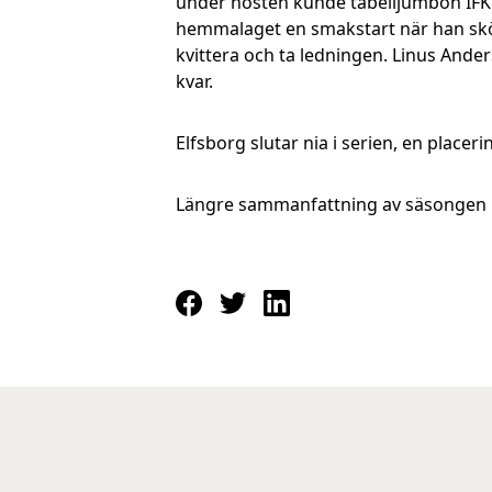
under hösten kunde tabelljumbon IFK
hemmalaget en smakstart när han sköt
kvittera och ta ledningen. Linus Ande
kvar.
Elfsborg slutar nia i serien, en place
Längre sammanfattning av säsongen