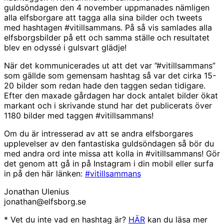
guldsöndagen den 4 november uppmanades nämligen
alla elfsborgare att tagga alla sina bilder och tweets
med hashtagen #vitillsammans. På så vis samlades alla
elfsborgsbilder på ett och samma ställe och resultatet
blev en odyssé i gulsvart glädje!
När det kommunicerades ut att det var ”#vitillsammans”
som gällde som gemensam hashtag så var det cirka 15-
20 bilder som redan hade den taggen sedan tidigare.
Efter den maxade gårdagen har dock antalet bilder ökat
markant och i skrivande stund har det publicerats över
1180 bilder med taggen #vitillsammans!
Om du är intresserad av att se andra elfsborgares
upplevelser av den fantastiska guldsöndagen så bör du
med andra ord inte missa att kolla in #vitillsammans! Gör
det genom att gå in på Instagram i din mobil eller surfa
in på den här länken:
#vitillsammans
Jonathan Ulenius
jonathan@elfsborg.se
* Vet du inte vad en hashtag är?
HÄR
kan du läsa mer