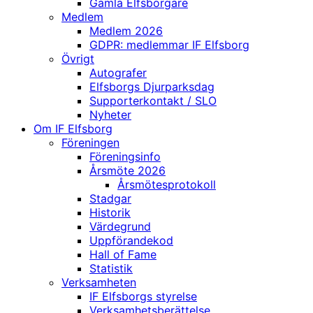
Gamla Elfsborgare
Medlem
Medlem 2026
GDPR: medlemmar IF Elfsborg
Övrigt
Autografer
Elfsborgs Djurparksdag
Supporterkontakt / SLO
Nyheter
Om IF Elfsborg
Föreningen
Föreningsinfo
Årsmöte 2026
Årsmötesprotokoll
Stadgar
Historik
Värdegrund
Uppförandekod
Hall of Fame
Statistik
Verksamheten
IF Elfsborgs styrelse
Verksamhetsberättelse