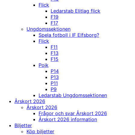
Flick
Ledarstab Elitlag flick
F19
F17
Ungdomssektionen
Spela fotboll i IF Elfsborg?
Flick
F11
F13
F15
Pojk
P14
P13
P11
P9
Ledarstab Ungdomssektionen
Årskort 2026
Årskort 2026
Frågor och svar Årskort 2026
Årskort 2026 information
Biljetter
Köp biljetter