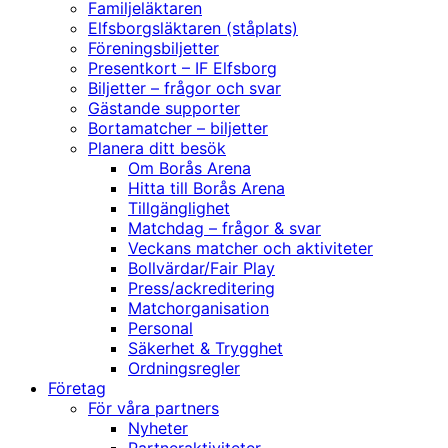
Familjeläktaren
Elfsborgsläktaren (ståplats)
Föreningsbiljetter
Presentkort – IF Elfsborg
Biljetter – frågor och svar
Gästande supporter
Bortamatcher – biljetter
Planera ditt besök
Om Borås Arena
Hitta till Borås Arena
Tillgänglighet
Matchdag – frågor & svar
Veckans matcher och aktiviteter
Bollvärdar/Fair Play
Press/ackreditering
Matchorganisation
Personal
Säkerhet & Trygghet
Ordningsregler
Företag
För våra partners
Nyheter