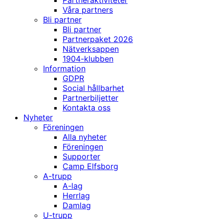
Partneraktiviteter
Våra partners
Bli partner
Bli partner
Partnerpaket 2026
Nätverksappen
1904-klubben
Information
GDPR
Social hållbarhet
Partnerbiljetter
Kontakta oss
Nyheter
Föreningen
Alla nyheter
Föreningen
Supporter
Camp Elfsborg
A-trupp
A-lag
Herrlag
Damlag
U-trupp