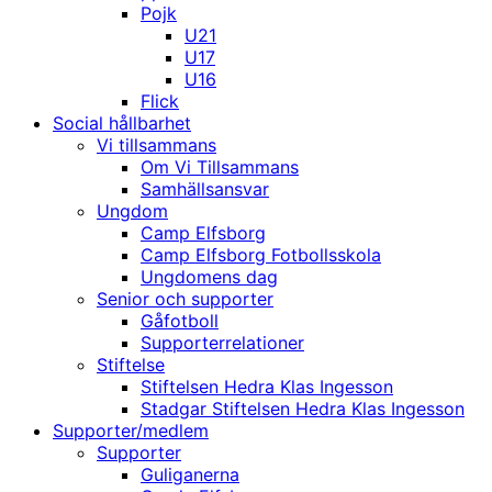
Pojk
U21
U17
U16
Flick
Social hållbarhet
Vi tillsammans
Om Vi Tillsammans
Samhällsansvar
Ungdom
Camp Elfsborg
Camp Elfsborg Fotbollsskola
Ungdomens dag
Senior och supporter
Gåfotboll
Supporterrelationer
Stiftelse
Stiftelsen Hedra Klas Ingesson
Stadgar Stiftelsen Hedra Klas Ingesson
Supporter/medlem
Supporter
Guliganerna