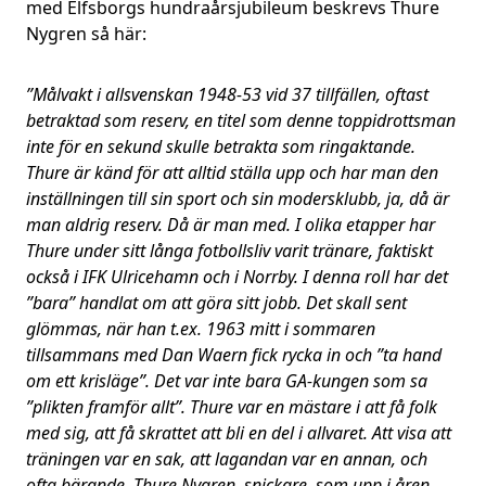
med Elfsborgs hundraårsjubileum beskrevs Thure
Nygren så här:
”Målvakt i allsvenskan 1948-53 vid 37 tillfällen, oftast
betraktad som reserv, en titel som denne toppidrottsman
inte för en sekund skulle betrakta som ringaktande.
Thure är känd för att alltid ställa upp och har man den
inställningen till sin sport och sin modersklubb, ja, då är
man aldrig reserv. Då är man med. I olika etapper har
Thure under sitt långa fotbollsliv varit tränare, faktiskt
också i IFK Ulricehamn och i Norrby. I denna roll har det
”bara” handlat om att göra sitt jobb. Det skall sent
glömmas, när han t.ex. 1963 mitt i sommaren
tillsammans med Dan Waern fick rycka in och ”ta hand
om ett krisläge”. Det var inte bara GA-kungen som sa
”plikten framför allt”. Thure var en mästare i att få folk
med sig, att få skrattet att bli en del i allvaret. Att visa att
träningen var en sak, att lagandan var en annan, och
ofta bärande. Thure Nygren, snickare, som upp i åren