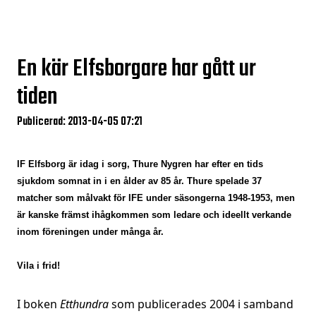
En kär Elfsborgare har gått ur
tiden
Publicerad: 2013-04-05 07:21
IF Elfsborg är idag i sorg, Thure Nygren har efter en tids
sjukdom somnat in i en ålder av 85 år. Thure spelade 37
matcher som målvakt för IFE under säsongerna 1948-1953, men
är kanske främst ihågkommen som ledare och ideellt verkande
inom föreningen under många år.
Vila i frid!
I boken
Etthundra
som publicerades 2004 i samband