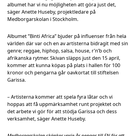
albumet har vi nu möjligheten att göra just det,
säger Anette Huseby, projektledare på
Medborgarskolan i Stockholm.
Albumet ”Binti Africa” bjuder på influenser från hela
världen där var och en av artisterna bidragit med sin
genre; reggae, hiphop, salsa, house, r’n’b och
afrikanska rytmer. Skivan släpps just den 15 april,
kommer att kunna köpas på plats i hallen för 100
kronor och pengarna går oavkortat till stiftelsen
Garissa.
– Artisterna kommer att spela fyra låtar och vi
hoppas att få uppmärksamhet runt projektet och
det arbete vi gör för att stödja Garissa och dess
verksamhet, säger Anette Huseby.
Medborgarskolan skänker varje år pengar till FN för att