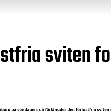
stfria sviten fo
g på söndagen, då förlängdes den förlustfria sviten e