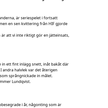
derna, är seriespelet i fortsatt
men en sen kvittering från HIF gjorde
att vi inte riktigt gör en jätteinsats,
n ett fint inlägg snett, inåt bakåt där
I andra halvlek var det återigen
 som språngnickade in målet.
ömmer Lundqvist.
t obesegrade i år, någonting som är