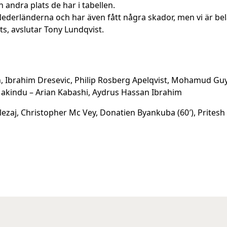
en andra plats de har i tabellen.
 i Nederländerna och har även fått några skador, men vi är 
ats, avslutar Tony Lundqvist.
n, Ibrahim Dresevic, Philip Rosberg Apelqvist, Mohamud Guy
akindu – Arian Kabashi, Aydrus Hassan Ibrahim
lezaj, Christopher Mc Vey, Donatien Byankuba (60′), Pritesh 