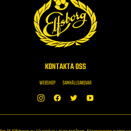
KONTAKTA OSS
WEBSHOP
SAMHÄLLSANSVAR
des IF Elfsborg av 19 pojkar i övre tonåren. Föreningens namn var