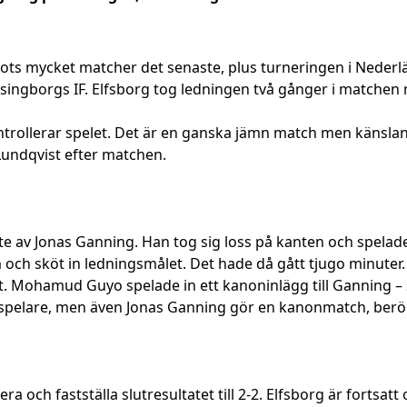
rots mycket matcher det senaste, plus turneringen i Nederlän
ingborgs IF. Elfsborg tog ledningen två gånger i matchen 
ollerar spelet. Det är en ganska jämn match men känslan är 
 Lundqvist efter matchen.
te av Jonas Ganning. Han tog sig loss på kanten och spelade i
och sköt in ledningsmålet. Det hade då gått tjugo minuter. 
t. Mohamud Guyo spelade in ett kanoninlägg till Ganning –
spelare, men även Jonas Ganning gör en kanonmatch, ber
a och fastställa slutresultatet till 2-2. Elfsborg är fortsat