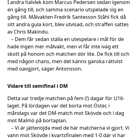
I andra halvlek kom Marcus Pedersen sedan igenom
en gång till, och samma scenario utspelade sig en
gång till. Målvakten Fredrik Santesson Ståhl fick då
sitt andra gula kort, blev utvisad, och straffen sattes
av Chris Makindu.
– Dem får sedan ställa en utespelare i mål för de
hade ingen mer målvakt, men vi får inte iväg ett
skott på honom och matchen dör lite. De fick till och
med någon chans, men det känns ganska rättvist
med oavgjort, säger Antonsson.
Vidare till semifinal i DM
Detta var tredje matchen på fem (!) dagar för U16-
laget. På lördagen var det borta mot Öster, i
måndags var det DM-match mot Skövde och i dag
mot Malmö på bortaplan.
– Vi är jättenöjda med de här matcherna vi gjort. Vi
vann mot Skövde i kvartsfinalen med 1-0 där vi har