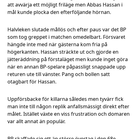
att avvärja ett möjligt friläge men Abbas Hassan i
mål kunde plocka den efterföljande hörnan.
Halvleken slutade mållös och efter paus var det BP
som tog greppet i matchen omedelbart. Försvaret
hängde inte med när gästerna kom fria på
högerkanten. Hassan sträckte ut och gjorde en
jätteräddning på förstaläget men kunde inget göra
när en annan BP-spelare påpassligt snappade upp
returen ute till vänster. Pang och bollen satt
otagbart för Hassan.
Uppförsbacke för killarna således men tyvärr fick
man inte till någon replik anfallsmässigt direkt efter
målet. Istället växte en viss frustration och domaren
var allt annat än populär.
BP skaffade sig ett än större övertag i den 68e