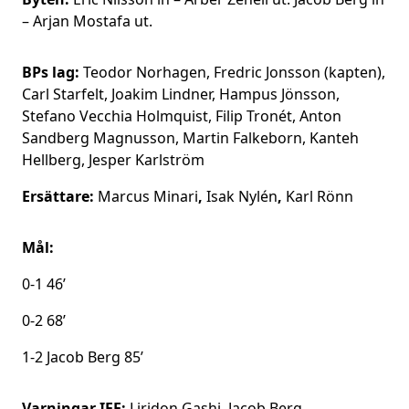
– Arjan Mostafa ut.
BPs lag:
Teodor Norhagen, Fredric Jonsson (kapten),
Carl Starfelt, Joakim Lindner, Hampus Jönsson,
Stefano Vecchia Holmquist, Filip Tronét, Anton
Sandberg Magnusson, Martin Falkeborn, Kanteh
Hellberg, Jesper Karlström
Ersättare:
Marcus Minari
,
Isak Nylén
,
Karl Rönn
Mål:
0-1 46’
0-2 68’
1-2 Jacob Berg 85’
Varningar IFE:
Liridon Gashi, Jacob Berg