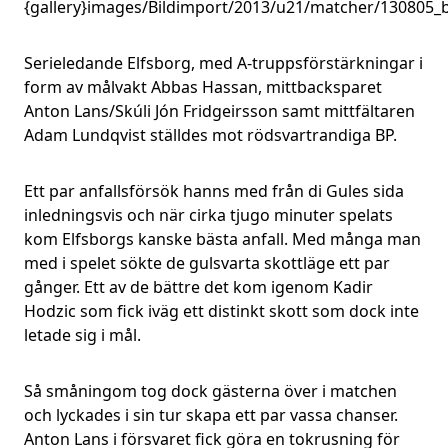
{gallery}images/Bildimport/2013/u21/matcher/130805_
Serieledande Elfsborg, med A-truppsförstärkningar i
form av målvakt Abbas Hassan, mittbacksparet
Anton Lans/Skúli Jón Fridgeirsson samt mittfältaren
Adam Lundqvist ställdes mot rödsvartrandiga BP.
Ett par anfallsförsök hanns med från di Gules sida
inledningsvis och när cirka tjugo minuter spelats
kom Elfsborgs kanske bästa anfall. Med många man
med i spelet sökte de gulsvarta skottläge ett par
gånger. Ett av de bättre det kom igenom Kadir
Hodzic som fick iväg ett distinkt skott som dock inte
letade sig i mål.
Så småningom tog dock gästerna över i matchen
och lyckades i sin tur skapa ett par vassa chanser.
Anton Lans i försvaret fick göra en tokrusning för