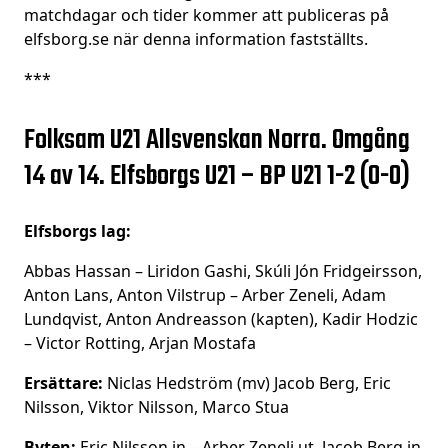
matchdagar och tider kommer att publiceras på
elfsborg.se när denna information fastställts.
***
Folksam U21 Allsvenskan Norra. Omgång
14 av 14. Elfsborgs U21 – BP U21 1-2 (0-0)
Elfsborgs lag:
Abbas Hassan – Liridon Gashi, Skúli Jón Fridgeirsson,
Anton Lans, Anton Vilstrup – Arber Zeneli, Adam
Lundqvist, Anton Andreasson (kapten), Kadir Hodzic
– Victor Rotting, Arjan Mostafa
Ersättare:
Niclas Hedström (mv) Jacob Berg, Eric
Nilsson, Viktor Nilsson, Marco Stua
Byten:
Eric Nilsson in – Arber Zeneli ut. Jacob Berg in