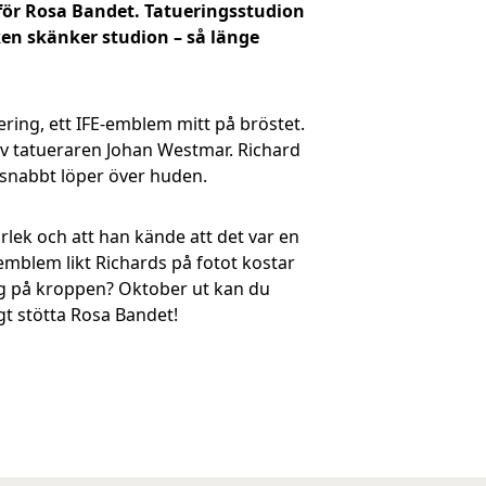
 för Rosa Bandet. Tatueringsstudion
ken skänker studion – så länge
ing, ett IFE-emblem mitt på bröstet.
av tatueraren Johan Westmar. Richard
t snabbt löper över huden.
lek och att han kände att det var en
emblem likt Richards på fotot kostar
org på kroppen? Oktober ut kan du
gt stötta Rosa Bandet!