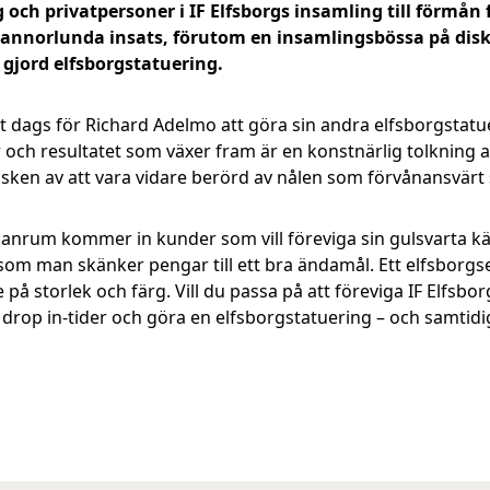
och privatpersoner i IF Elfsborgs insamling till förmån
en annorlunda insats, förutom en insamlingsbössa på dis
 gjord elfsborgstatuering.
ags för Richard Adelmo att göra sin andra elfsborgstatuer
 och resultatet som växer fram är en konstnärlig tolkning 
te sken av att vara vidare berörd av nålen som förvånansvär
anrum kommer in kunder som vill föreviga sin gulsvarta kär
 som man skänker pengar till ett bra ändamål. Ett elfsborgs
på storlek och färg. Vill du passa på att föreviga IF Elfsb
drop in-tider och göra en elfsborgstatuering – och samtidi