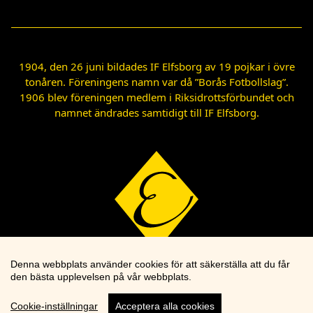
1904, den 26 juni bildades IF Elfsborg av 19 pojkar i övre
tonåren. Föreningens namn var då ”Borås Fotbollslag”.
1906 blev föreningen medlem i Riksidrottsförbundet och
namnet ändrades samtidigt till IF Elfsborg.
Denna webbplats använder cookies för att säkerställa att du får
den bästa upplevelsen på vår webbplats.
Cookie-inställningar
Acceptera alla cookies