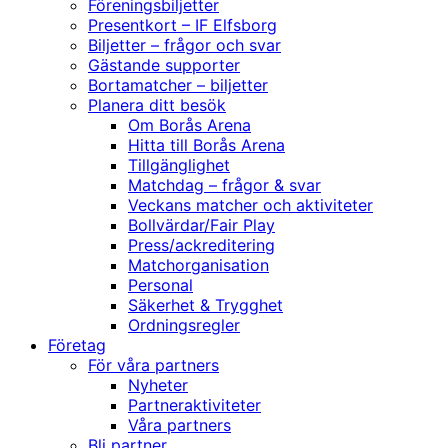
Föreningsbiljetter
Presentkort – IF Elfsborg
Biljetter – frågor och svar
Gästande supporter
Bortamatcher – biljetter
Planera ditt besök
Om Borås Arena
Hitta till Borås Arena
Tillgänglighet
Matchdag – frågor & svar
Veckans matcher och aktiviteter
Bollvärdar/Fair Play
Press/ackreditering
Matchorganisation
Personal
Säkerhet & Trygghet
Ordningsregler
Företag
För våra partners
Nyheter
Partneraktiviteter
Våra partners
Bli partner