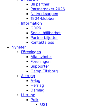
Bli partner
Partnerpaket 2026
Nätverksappen
1904-klubben
Information
GDPR
Social hållbarhet
Partnerbiljetter
Kontakta oss
Nyheter
Föreningen
Alla nyheter
Föreningen
Supporter
Camp Elfsborg
A-trupp
A-lag
Herrlag
Damlag
U-trupp
Pojk
U21