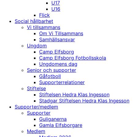
U17
U16
Flick
Social hållbarhet
Vi tillsammans
Om Vi Tillsammans
Samhällsansvar
Ungdom
Camp Elfsborg
Camp Elfsborg Fotbollsskola
Ungdomens dag
Senior och supporter
Gåfotboll
Supporterrelationer
Stiftelse
Stiftelsen Hedra Klas Ingesson
Stadgar Stiftelsen Hedra Klas Ingesson
Supporter/medlem
Supporter
Guliganerna
Gamla Elfsborgare
Medlem