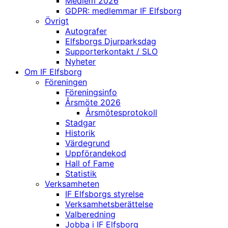
Medlem 2026
GDPR: medlemmar IF Elfsborg
Övrigt
Autografer
Elfsborgs Djurparksdag
Supporterkontakt / SLO
Nyheter
Om IF Elfsborg
Föreningen
Föreningsinfo
Årsmöte 2026
Årsmötesprotokoll
Stadgar
Historik
Värdegrund
Uppförandekod
Hall of Fame
Statistik
Verksamheten
IF Elfsborgs styrelse
Verksamhetsberättelse
Valberedning
Jobba i IF Elfsborg