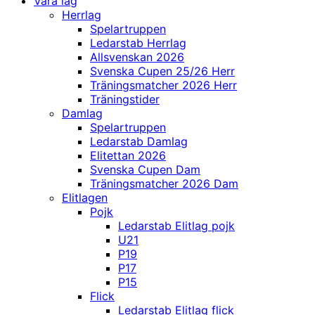
Våra lag
Herrlag
Spelartruppen
Ledarstab Herrlag
Allsvenskan 2026
Svenska Cupen 25/26 Herr
Träningsmatcher 2026 Herr
Träningstider
Damlag
Spelartruppen
Ledarstab Damlag
Elitettan 2026
Svenska Cupen Dam
Träningsmatcher 2026 Dam
Elitlagen
Pojk
Ledarstab Elitlag pojk
U21
P19
P17
P15
Flick
Ledarstab Elitlag flick