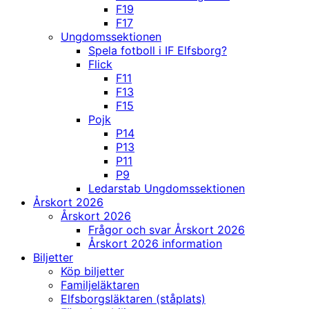
F19
F17
Ungdomssektionen
Spela fotboll i IF Elfsborg?
Flick
F11
F13
F15
Pojk
P14
P13
P11
P9
Ledarstab Ungdomssektionen
Årskort 2026
Årskort 2026
Frågor och svar Årskort 2026
Årskort 2026 information
Biljetter
Köp biljetter
Familjeläktaren
Elfsborgsläktaren (ståplats)