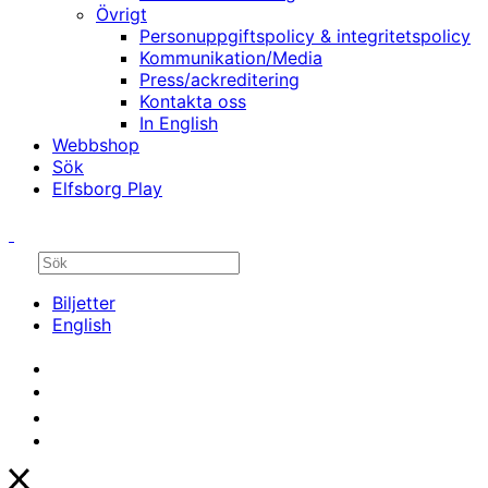
Övrigt
Personuppgiftspolicy & integritetspolicy
Kommunikation/Media
Press/ackreditering
Kontakta oss
In English
Webbshop
Sök
Elfsborg Play
Biljetter
English