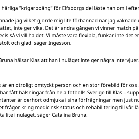
härliga ”krigarpoäng” för Elfsborgs del läste han om i efte
omnade jag vilket gjorde mig lite förbannad när jag vaknade 
 sättet, inte ger vika. Det är andra gången vi vinner match på
is så vi vill ha det. Vi måste vara flexibla, funkar inte det
 stolt och glad, säger Ingesson.
runa hälsar Klas att han i nuläget inte ger några intervjuer.
as är en otroligt omtyckt person och en stor förebild för os
 har fått hälsningar från hela fotbolls-Sverige till Klas – supp
nter är oerhört ödmjuka i sina förfrågningar men just nu ö
llet frågor kring medicinsk status och rehabilitering till vår
ta lite i nuläget, säger Catalina Bruna.