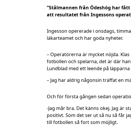
”Stålmannen från Ödeshög har fått t
att resultatet från Ingessons operat
Ingesson opererade i onsdags, timmar
läkarteamet och har goda nyheter.
– Operatörerna är mycket nöjda. Kla
fotbollen och spelarna, det är där ha
Lundblad med ett leende på läpparna o
– Jag har aldrig någonsin träffat en m
Och för första gången sedan operatione
-Jag mår bra. Det känns okej. Jag är st
positivt. Som det ser ut så nu så får j
till fotbollen så fort som möjligt.