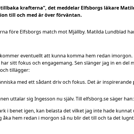
illbaka krafterna”, det meddelar Elfsborgs läkare Mati
ion till och med är över förväntan.
na före Elfsborgs match mot Mjällby. Matilda Lundblad ha
s kommer eventuellt att kunna komma hem redan imorgon. 
n har sitt fokus och engagemang. Sen slänger jag in en del
ch tillägger:
änniska med ett sådant driv och fokus. Det är inspirerande på
n uttalar sig Ingesson nu själv. Till elfsborg.se säger han:
ark i benet igen, kan belasta det vilket jag inte hade kunna
ag åka hem redan i morgon så nu blir det till och ta det lugnt