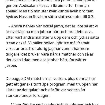
genom Abdisalam Hassan Ibraim efter timman
spelad. Med tio minuter kvar kunde även brorsan
Aydrus Hassan Ibrahim sätta slutresultatet till 0-3.
– Andra halvlek var också jämn, det är inte så att vi
är överlägsna men jobbar hårt och bra defensivt.
Efter vårt andra mål äter vi upp dem och lyckas sätta
trean också. Vi håller nollan, gör tre mål framåt
vilket är bra. Tror aldrig jag har vunnit här nere
tidigare, det brukar vara hårda matcher och så är
det även i dag men alla jobbar hårt, fortsätter
Jesper.
De bägge DM-matcherna i veckan, plus denna, har
gett ett ganska tufft spelprogram, men truppen har
klarat av det galant och därför var segern än
starkare under lördagen.
– Vi har fått lite småskador och sjukdomar och har