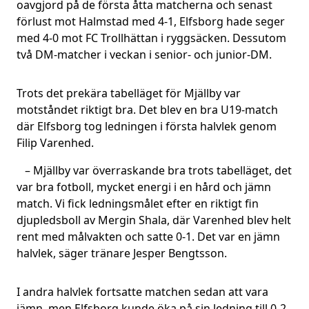
oavgjord på de första åtta matcherna och senast
förlust mot Halmstad med 4-1, Elfsborg hade seger
med 4-0 mot FC Trollhättan i ryggsäcken. Dessutom
två DM-matcher i veckan i senior- och junior-DM.
Trots det prekära tabelläget för Mjällby var
motståndet riktigt bra. Det blev en bra U19-match
där Elfsborg tog ledningen i första halvlek genom
Filip Varenhed.
– Mjällby var överraskande bra trots tabelläget, det
var bra fotboll, mycket energi i en hård och jämn
match. Vi fick ledningsmålet efter en riktigt fin
djupledsboll av Mergin Shala, där Varenhed blev helt
rent med målvakten och satte 0-1. Det var en jämn
halvlek, säger tränare Jesper Bengtsson.
I andra halvlek fortsatte matchen sedan att vara
jämn, men Elfsborg kunde öka på sin ledning till 0-2