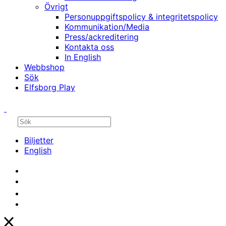
Övrigt
Personuppgiftspolicy & integritetspolicy
Kommunikation/Media
Press/ackreditering
Kontakta oss
In English
Webbshop
Sök
Elfsborg Play
Biljetter
English