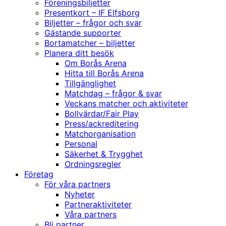
Föreningsbiljetter
Presentkort – IF Elfsborg
Biljetter – frågor och svar
Gästande supporter
Bortamatcher – biljetter
Planera ditt besök
Om Borås Arena
Hitta till Borås Arena
Tillgänglighet
Matchdag – frågor & svar
Veckans matcher och aktiviteter
Bollvärdar/Fair Play
Press/ackreditering
Matchorganisation
Personal
Säkerhet & Trygghet
Ordningsregler
Företag
För våra partners
Nyheter
Partneraktiviteter
Våra partners
Bli partner