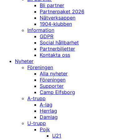
Bli partner
Partnerpaket 2026
Nätverksappen
1904-klubben
Information
GDPR
Social hållbarhet
Partnerbiljetter
Kontakta oss
Nyheter
Föreningen
Alla nyheter
Föreningen
Supporter
Camp Elfsborg
A-trupp
A-lag
Herrlag
Damlag
U-trupp
Pojk
U21