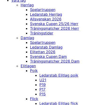
Våra lag
Herrlag
Spelartruppen
Ledarstab Herrlag
Allsvenskan 2026
Svenska Cupen 25/26 Herr
Träningsmatcher 2026 Herr
Träningstider
Damlag
Spelartruppen
Ledarstab Damlag
Elitettan 2026
Svenska Cupen Dam
Träningsmatcher 2026 Dam
Elitlagen
Pojk
Ledarstab Elitlag pojk
U21
P19
P17
P15
Flick
Ledarstab Elitlag flick