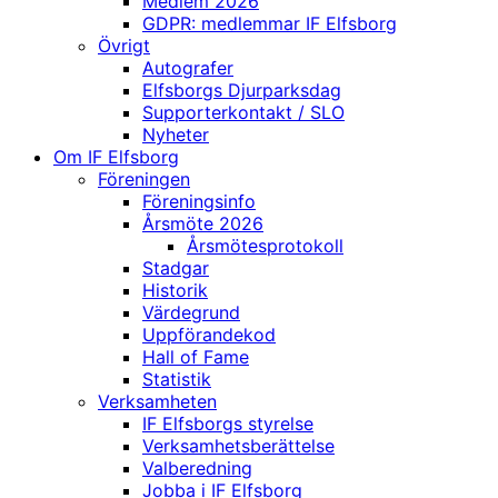
Medlem 2026
GDPR: medlemmar IF Elfsborg
Övrigt
Autografer
Elfsborgs Djurparksdag
Supporterkontakt / SLO
Nyheter
Om IF Elfsborg
Föreningen
Föreningsinfo
Årsmöte 2026
Årsmötesprotokoll
Stadgar
Historik
Värdegrund
Uppförandekod
Hall of Fame
Statistik
Verksamheten
IF Elfsborgs styrelse
Verksamhetsberättelse
Valberedning
Jobba i IF Elfsborg