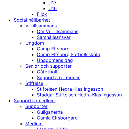
U17
U16
Flick
Social hållbarhet
Vi tillsammans
Om Vi Tillsammans
Samhällsansvar
Ungdom
Camp Elfsborg
Camp Elfsborg Fotbollsskola
Ungdomens dag
Senior och supporter
Gåfotboll
Supporterrelationer
Stiftelse
Stiftelsen Hedra Klas Ingesson
Stadgar Stiftelsen Hedra Klas Ingesson
Supporter/medlem
Supporter
Guliganerna
Gamla Elfsborgare
Medlem