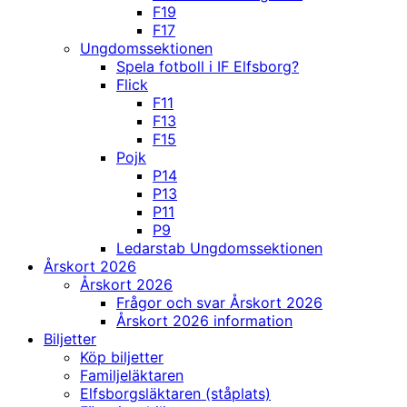
F19
F17
Ungdomssektionen
Spela fotboll i IF Elfsborg?
Flick
F11
F13
F15
Pojk
P14
P13
P11
P9
Ledarstab Ungdomssektionen
Årskort 2026
Årskort 2026
Frågor och svar Årskort 2026
Årskort 2026 information
Biljetter
Köp biljetter
Familjeläktaren
Elfsborgsläktaren (ståplats)