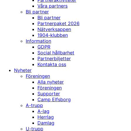
Partneraktiviteter
Våra partners
Bli partner
Bli partner
Partnerpaket 2026
Nätverksappen
1904-klubben
Information
GDPR
Social hållbarhet
Partnerbiljetter
Kontakta oss
Nyheter
Föreningen
Alla nyheter
Föreningen
Supporter
Camp Elfsborg
A-trupp
A-lag
Herrlag
Damlag
U-trupp