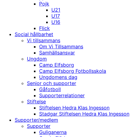
Pojk
U21
U17
U16
Flick
Social hållbarhet
Vi tillsammans
Om Vi Tillsammans
Samhällsansvar
Ungdom
Camp Elfsborg
Camp Elfsborg Fotbollsskola
Ungdomens dag
Senior och supporter
Gåfotboll
Supporterrelationer
Stiftelse
Stiftelsen Hedra Klas Ingesson
Stadgar Stiftelsen Hedra Klas Ingesson
Supporter/medlem
Supporter
Guliganerna