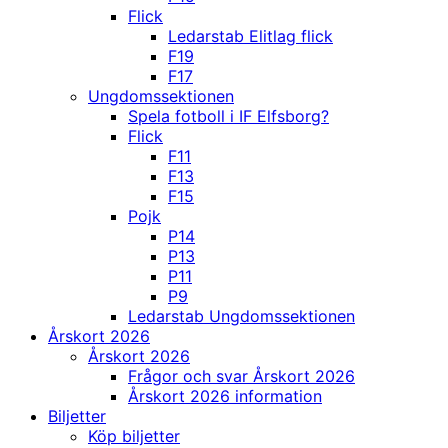
Flick
Ledarstab Elitlag flick
F19
F17
Ungdomssektionen
Spela fotboll i IF Elfsborg?
Flick
F11
F13
F15
Pojk
P14
P13
P11
P9
Ledarstab Ungdomssektionen
Årskort 2026
Årskort 2026
Frågor och svar Årskort 2026
Årskort 2026 information
Biljetter
Köp biljetter