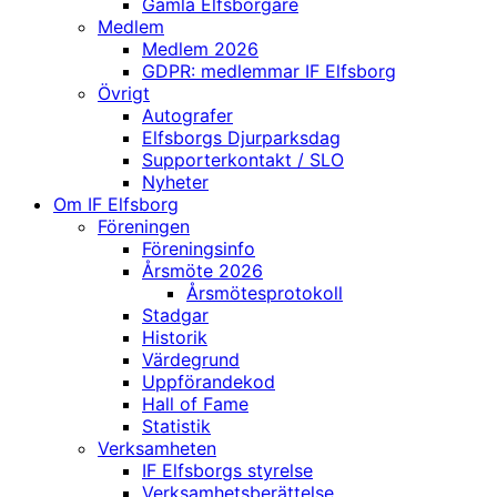
Gamla Elfsborgare
Medlem
Medlem 2026
GDPR: medlemmar IF Elfsborg
Övrigt
Autografer
Elfsborgs Djurparksdag
Supporterkontakt / SLO
Nyheter
Om IF Elfsborg
Föreningen
Föreningsinfo
Årsmöte 2026
Årsmötesprotokoll
Stadgar
Historik
Värdegrund
Uppförandekod
Hall of Fame
Statistik
Verksamheten
IF Elfsborgs styrelse
Verksamhetsberättelse