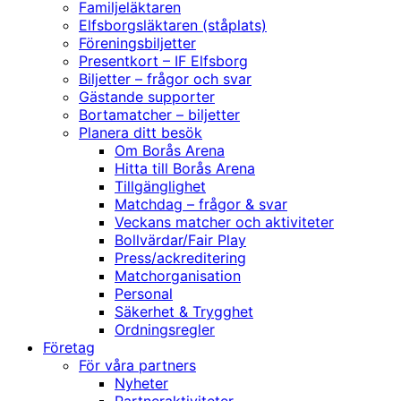
Familjeläktaren
Elfsborgsläktaren (ståplats)
Föreningsbiljetter
Presentkort – IF Elfsborg
Biljetter – frågor och svar
Gästande supporter
Bortamatcher – biljetter
Planera ditt besök
Om Borås Arena
Hitta till Borås Arena
Tillgänglighet
Matchdag – frågor & svar
Veckans matcher och aktiviteter
Bollvärdar/Fair Play
Press/ackreditering
Matchorganisation
Personal
Säkerhet & Trygghet
Ordningsregler
Företag
För våra partners
Nyheter