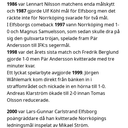
1986
var Lennart Nilsson matchens enda målskytt
och
1987
gjorde Ulf Köhl mål för Elfsborg men det
räckte inte för Norrköping svarade för två mål.
I Elfsborgs comeback
1997
vann Norrköping med 1-
0 och Magnus Samuelsson, som sedan skulle dra på
sig den gulsvarta tröjan, spelade fram Pär
Andersson till IFK:s segermål.
1998
var det årets sista match och Fredrik Berglund
gjorde 1-0 men Pär Andersson kvitterade med tre
minuter kvar.
Ett lyckat spelarbyte avgjorde
1999
. Jörgen
Wåhlemark kom direkt från bänken in i
straffområdet och nickade in en hörna till 1-0.
Andreas Klarström ökade till 2-0 innan Tomas
Olsson reducerade.
2000
var Lars-Gunnar Carlstrand Elfsborg
poängräddare då han kvitterade Norrköpings
ledningsmål inspelat av Mikael Ström.