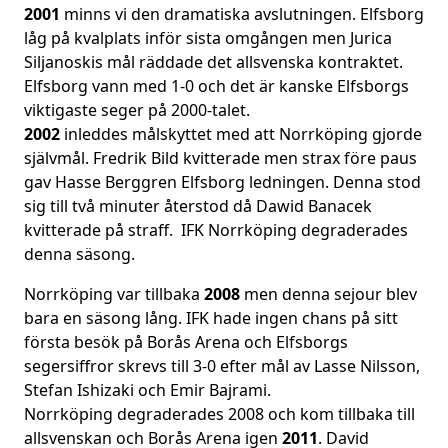
2001
minns vi den dramatiska avslutningen. Elfsborg
låg på kvalplats inför sista omgången men Jurica
Siljanoskis mål räddade det allsvenska kontraktet.
Elfsborg vann med 1-0 och det är kanske Elfsborgs
viktigaste seger på 2000-talet.
2002
inleddes målskyttet med att Norrköping gjorde
självmål. Fredrik Bild kvitterade men strax före paus
gav Hasse Berggren Elfsborg ledningen. Denna stod
sig till två minuter återstod då Dawid Banacek
kvitterade på straff. IFK Norrköping degraderades
denna säsong.
Norrköping var tillbaka
2008
men denna sejour blev
bara en säsong lång. IFK hade ingen chans på sitt
första besök på Borås Arena och Elfsborgs
segersiffror skrevs till 3-0 efter mål av Lasse Nilsson,
Stefan Ishizaki och Emir Bajrami.
Norrköping degraderades 2008 och kom tillbaka till
allsvenskan och Borås Arena igen
2011
. David