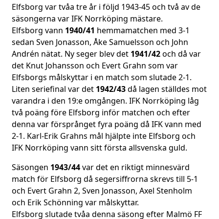
Elfsborg var tvåa tre år i följd 1943-45 och två av de
säsongerna var IFK Norrköping mästare.
Elfsborg vann
1940/41
hemmamatchen med 3-1
sedan Sven Jonasson, Åke Samuelsson och John
Andrén nätat. Ny seger blev det
1941/42
och då var
det Knut Johansson och Evert Grahn som var
Elfsborgs målskyttar i en match som slutade 2-1.
Liten seriefinal var det
1942/43
då lagen ställdes mot
varandra i den 19:e omgången. IFK Norrköping låg
två poäng före Elfsborg inför matchen och efter
denna var försprånget fyra poäng då IFK vann med
2-1. Karl-Erik Grahns mål hjälpte inte Elfsborg och
IFK Norrköping vann sitt första allsvenska guld.
Säsongen
1943/44
var det en riktigt minnesvärd
match för Elfsborg då segersiffrorna skrevs till 5-1
och Evert Grahn 2, Sven Jonasson, Axel Stenholm
och Erik Schönning var målskyttar.
Elfsborg slutade tvåa denna säsong efter Malmö FF