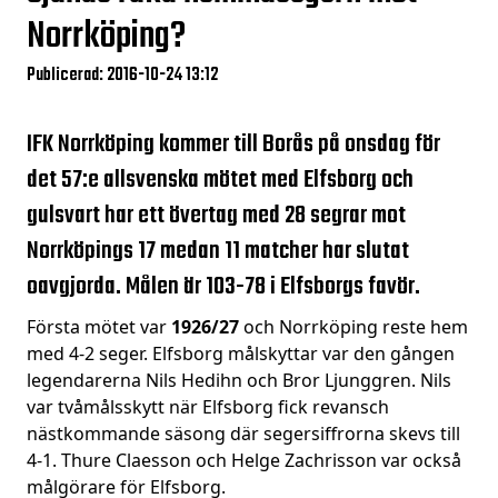
Norrköping?
Publicerad: 2016-10-24 13:12
IFK Norrköping kommer till Borås på onsdag för
det 57:e allsvenska mötet med Elfsborg och
gulsvart har ett övertag med 28 segrar mot
Norrköpings 17 medan 11 matcher har slutat
oavgjorda. Målen är 103-78 i Elfsborgs favör.
Första mötet var
1926/27
och Norrköping reste hem
med 4-2 seger. Elfsborg målskyttar var den gången
legendarerna Nils Hedihn och Bror Ljunggren. Nils
var tvåmålsskytt när Elfsborg fick revansch
nästkommande säsong där segersiffrorna skevs till
4-1. Thure Claesson och Helge Zachrisson var också
målgörare för Elfsborg.