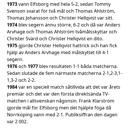
1973
vann Elfsborg med hela 5-2, sedan Tommy
Svenson svarat för två mål och Thomas Ahlström,
Thomas Johansson och Christer Hellqvist var sitt.
1974
blev segern ännu större, 6-2 och då var Anders
Arvhage och Thomas Ahlström tvåmålsskyttar och
Christer Svärd och Christer Hellqvist en dito.
1975
gjorde Christer Hellqvist hattrick och han fick
hjälp av Anders Arvhage med målskyttet till 4-1
segern.
1976
och
1977
blev resultaten 1-1 båda matcherna.
Sedan slutade de fem närmaste matcherna 2-1,2-3,1-
1,3-2 och 2-2.
1984
var en speciell match såtillvida att det var årets
premiär och det var den första direktsända TV-
matchen i allsvenskan någonsin. Frank Klarström
gjorde mål för Elfsborg men det hjälpte föga då
Norrköping vann med 2-1. Publiksiffran den dagen
var 2 002.