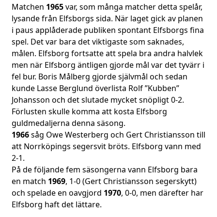
Matchen
1965
var, som många matcher detta spelår,
lysande från Elfsborgs sida. När laget gick av planen
i paus applåderade publiken spontant Elfsborgs fina
spel. Det var bara det viktigaste som saknades,
målen. Elfsborg fortsatte att spela bra andra halvlek
men när Elfsborg äntligen gjorde mål var det tyvärr i
fel bur. Boris Målberg gjorde självmål och sedan
kunde Lasse Berglund överlista Rolf ”Kubben”
Johansson och det slutade mycket snöpligt 0-2.
Förlusten skulle komma att kosta Elfsborg
guldmedaljerna denna säsong.
1966
såg Owe Westerberg och Gert Christiansson till
att Norrköpings segersvit bröts. Elfsborg vann med
2-1.
På de följande fem säsongerna vann Elfsborg bara
en match
1969
, 1-0 (Gert Christiansson segerskytt)
och spelade en oavgjord
1970
, 0-0, men därefter har
Elfsborg haft det lättare.