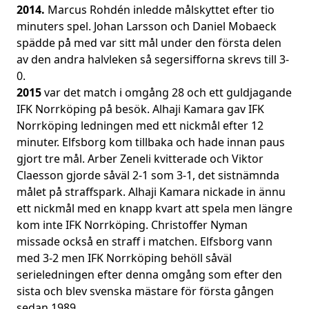
2014.
Marcus Rohdén inledde målskyttet efter tio
minuters spel. Johan Larsson och Daniel Mobaeck
spädde på med var sitt mål under den första delen
av den andra halvleken så segersifforna skrevs till 3-
0.
2015
var det match i omgång 28 och ett guldjagande
IFK Norrköping på besök. Alhaji Kamara gav IFK
Norrköping ledningen med ett nickmål efter 12
minuter. Elfsborg kom tillbaka och hade innan paus
gjort tre mål. Arber Zeneli kvitterade och Viktor
Claesson gjorde såväl 2-1 som 3-1, det sistnämnda
målet på straffspark. Alhaji Kamara nickade in ännu
ett nickmål med en knapp kvart att spela men längre
kom inte IFK Norrköping. Christoffer Nyman
missade också en straff i matchen. Elfsborg vann
med 3-2 men IFK Norrköping behöll såväl
serieledningen efter denna omgång som efter den
sista och blev svenska mästare för första gången
sedan 1989.