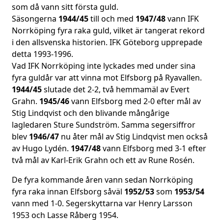
som då vann sitt första guld.
Säsongerna
1944/45
till och med
1947/48
vann IFK
Norrköping fyra raka guld, vilket är tangerat rekord
i den allsvenska historien. IFK Göteborg upprepade
detta 1993-1996.
Vad IFK Norrköping inte lyckades med under sina
fyra guldår var att vinna mot Elfsborg på Ryavallen.
1944/45
slutade det 2-2, två hemmamäl av Evert
Grahn.
1945/46
vann Elfsborg med 2-0 efter mål av
Stig Lindqvist och den blivande mångårige
lagledaren Sture Sundström. Samma segersiffror
blev
1946/47
nu åter mål av Stig Lindqvist men också
av Hugo Lydén.
1947/48
vann Elfsborg med 3-1 efter
två mål av Karl-Erik Grahn och ett av Rune Rosén.
De fyra kommande åren vann sedan Norrköping
fyra raka innan Elfsborg såväl
1952/53
som
1953/54
vann med 1-0. Segerskyttarna var Henry Larsson
1953 och Lasse Råberg 1954.