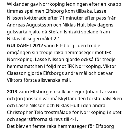
Wiklander gav Norrköping ledningen efter en knapp
timmas spel men Elfsborg kom tillbaka. Lasse
Nilsson kvitterade efter 71 minuter efter pass från
Andreas Augustsson och Niklas Hult blev dagens
gulsvarta hjälte då Stefan Ishizaki spelade fram
Niklas till segermålet 2-1.
GULDÅRET 2012
vann Elfsborg i den tredje
omgången sin tredje raka hemmaseger mot IFK
Norrköping. Lasse Nilsson gjorde också för tredje
hemmamatchen i följd mot IFK Norrköping. Viktor
Claesson gjorde Elfsborgs andra mål och det var
Viktors första allsvenska mål.
2013
vann Elfsborg en solklar seger. Johan Larsson
och Jon Jönsson var målskyttar i den första halvleken
och Lasse Nilsson och Niklas Hult i den andra.
Christopher Telo tröstmålade för Norrköping i slutet
och segersiffrorna skrevs till 4-1.
Det blev en femte raka hemmaseger för Elfsborg