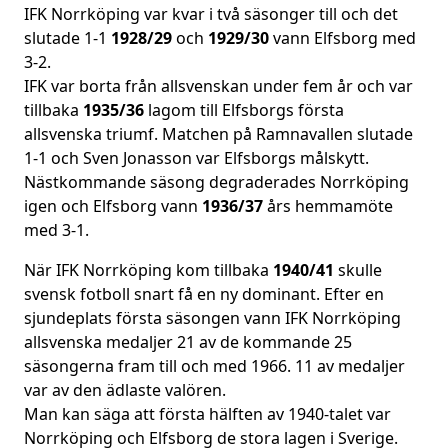
IFK Norrköping var kvar i två säsonger till och det
slutade 1-1
1928/29
och
1929/30
vann Elfsborg med
3-2.
IFK var borta från allsvenskan under fem år och var
tillbaka
1935/36
lagom till Elfsborgs första
allsvenska triumf. Matchen på Ramnavallen slutade
1-1 och Sven Jonasson var Elfsborgs målskytt.
Nästkommande säsong degraderades Norrköping
igen och Elfsborg vann
1936/37
års hemmamöte
med 3-1.
När IFK Norrköping kom tillbaka
1940/41
skulle
svensk fotboll snart få en ny dominant. Efter en
sjundeplats första säsongen vann IFK Norrköping
allsvenska medaljer 21 av de kommande 25
säsongerna fram till och med 1966. 11 av medaljer
var av den ädlaste valören.
Man kan säga att första hälften av 1940-talet var
Norrköping och Elfsborg de stora lagen i Sverige.