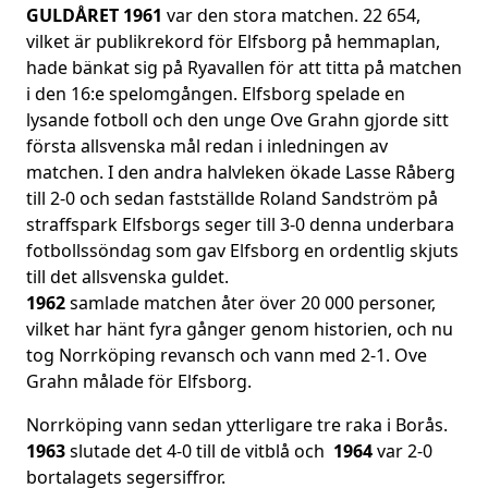
GULDÅRET 1961
var den stora matchen. 22 654,
vilket är publikrekord för Elfsborg på hemmaplan,
hade bänkat sig på Ryavallen för att titta på matchen
i den 16:e spelomgången. Elfsborg spelade en
lysande fotboll och den unge Ove Grahn gjorde sitt
första allsvenska mål redan i inledningen av
matchen. I den andra halvleken ökade Lasse Råberg
till 2-0 och sedan fastställde Roland Sandström på
straffspark Elfsborgs seger till 3-0 denna underbara
fotbollssöndag som gav Elfsborg en ordentlig skjuts
till det allsvenska guldet.
1962
samlade matchen åter över 20 000 personer,
vilket har hänt fyra gånger genom historien, och nu
tog Norrköping revansch och vann med 2-1. Ove
Grahn målade för Elfsborg.
Norrköping vann sedan ytterligare tre raka i Borås.
1963
slutade det 4-0 till de vitblå och
1964
var 2-0
bortalagets segersiffror.