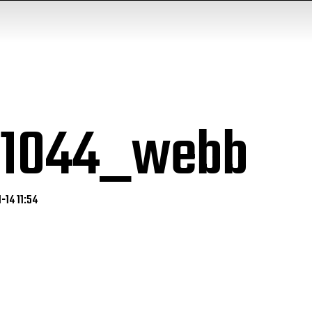
2jj1044_webb
-14 11:54