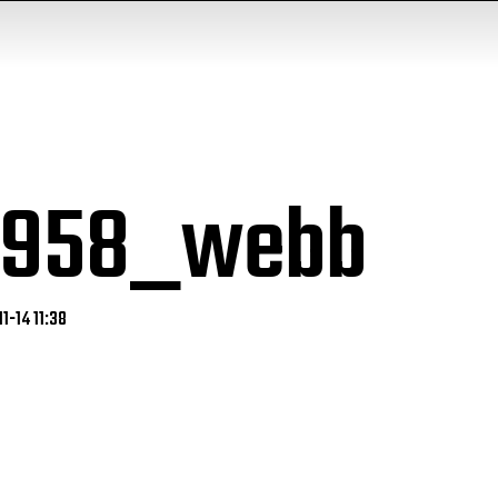
2jj958_webb
1-14 11:38