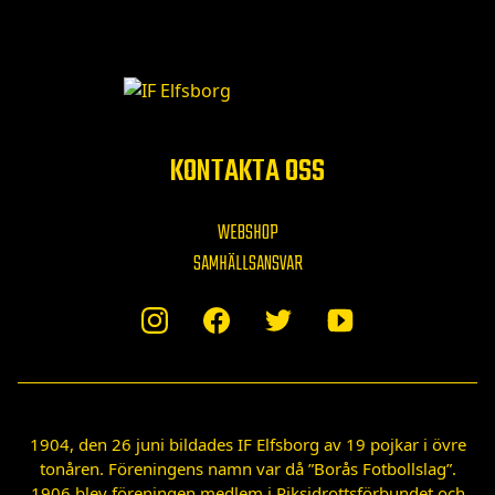
KONTAKTA OSS
WEBSHOP
SAMHÄLLSANSVAR
1904, den 26 juni bildades IF Elfsborg av 19 pojkar i övre
tonåren. Föreningens namn var då ”Borås Fotbollslag”.
1906 blev föreningen medlem i Riksidrottsförbundet och