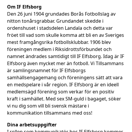
Om IF Elfsborg
Den 26 juni 1904 grundades Borås Fotbollslag av
nitton tonårsgrabbar. Grundandet skedde i
ordenshuset i stadsdelen Landala och detta var
fröet till vad som skulle komma att bli en av Sveriges
mest framgångsrika fotbollsklubbar. 1906 blev
föreningen medlem i Riksidrottsförbundet och
namnet ändrades samtidigt till IF Elfsborg. Idag är IF
Elfsborg även mycket mer än fotboll. Vi Tillsammans
är samlingsnamnet för IF Elfsborgs
samhällsengagemang och föreningens sätt att vara
en medspelare i vår region. IF Elfsborg är en ideell
medlemsägd förening som verkar för en positiv
kraft i samhället. Med sex SM-guld i bagaget, söker
vi nu dig som vill bli svensk mästare i
kommunikation tillsammans med oss!
Dina arbetsuppgifter
I rollen som kommunikatör hos IF Elfsborg kommer