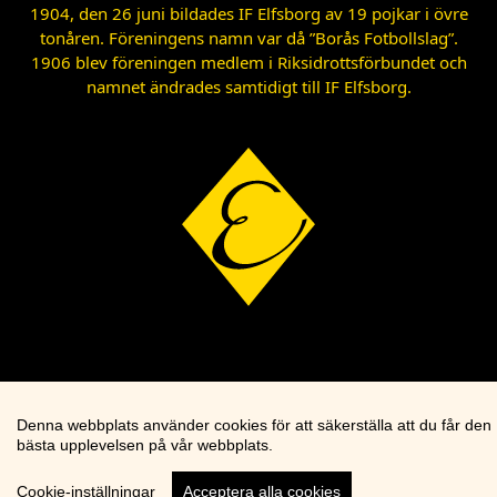
1904, den 26 juni bildades IF Elfsborg av 19 pojkar i övre
tonåren. Föreningens namn var då ”Borås Fotbollslag”.
1906 blev föreningen medlem i Riksidrottsförbundet och
namnet ändrades samtidigt till IF Elfsborg.
Denna webbplats använder cookies för att säkerställa att du får den
bästa upplevelsen på vår webbplats.
Cookie-inställningar
Acceptera alla cookies