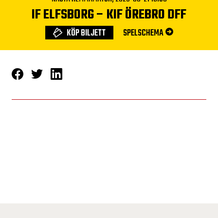
IF ELFSBORG
–
KIF ÖREBRO DFF
KÖP BILJETT
SPELSCHEMA