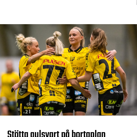
Stötta gulsvart på bortaplan