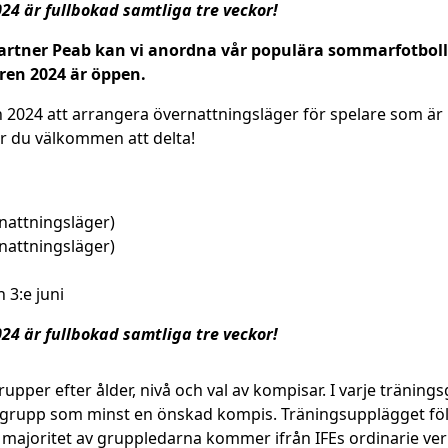
24 är fullbokad samtliga tre veckor!
artner Peab kan vi anordna vår populära sommarfotbolls
ren 2024 är öppen.
 2024 att arrangera övernattningsläger för spelare som är 
 är du välkommen att delta!
rnattningsläger)
rnattningsläger)
3:e juni
24 är fullbokad samtliga tre veckor!
rupper efter ålder, nivå och val av kompisar. I varje träning
upp som minst en önskad kompis. Träningsupplägget följer
 majoritet av gruppledarna kommer ifrån IFEs ordinarie 