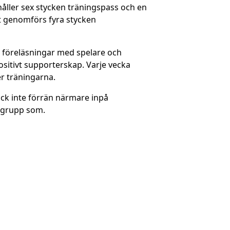
håller sex stycken träningspass och en
t genomförs fyra stycken
s föreläsningar med spelare och
ositivt supporterskap. Varje vecka
ver träningarna.
ock inte förrän närmare inpå
a grupp som.