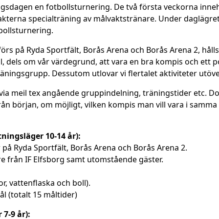
ngsdagen en fotbollsturnering. De två första veckorna inne
akterna specialträning av målvaktstränare. Under daglägre
bollsturnering.
rs på Ryda Sportfält, Borås Arena och Borås Arena 2, håll
ll, dels om vår värdegrund, att vara en bra kompis och ett p
träningsgrupp. Dessutom utlovar vi flertalet aktiviteter utö
ia meil tex angående gruppindelning, träningstider etc. D
från början, om möjligt, vilken kompis man vill vara i samm
tningsläger 10-14 år):
r på Ryda Sportfält, Borås Arena och Borås Arena 2.
e från IF Elfsborg samt utomstående gäster.
or, vattenflaska och boll).
 (totalt 15 måltider)
 7-9 år):