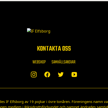
KONTAKTA OSS
WEBSHOP
SAMHÄLLSANSVAR
des IF Elfsborg av 19 pojkar i övre tonåren. Föreningens namn var
gen medlem i Riksidrottsförbundet och namnet ändrades samtidigt