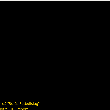
 då ”Borås Fotbollslag”.
 till IF Elfsborg.