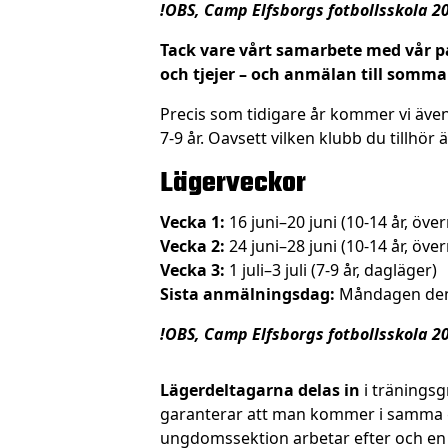
!OBS,
Camp Elfsborgs fotbollsskola 20
Tack vare vårt samarbete med vår p
och tjejer – och anmälan till somma
Precis som tidigare år kommer vi även
7-9 år. Oavsett vilken klubb du tillhör
Lägerveckor
Vecka 1:
16 juni–20 juni (10-14 år, öve
Vecka 2:
24 juni–28 juni (10-14 år, öve
Vecka 3:
1 juli–3 juli (7-9 år, dagläger)
Sista anmälningsdag:
Måndagen den 
!OBS,
Camp Elfsborgs fotbollsskola 20
Lägerdeltagarna delas in
i träningsg
garanterar att man kommer i samma gr
ungdomssektion arbetar efter och en