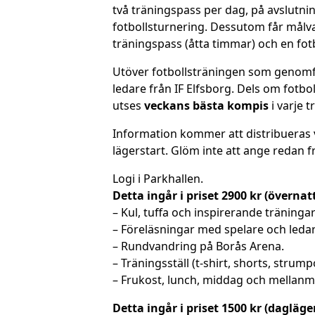
två träningspass per dag, på avslutni
fotbollsturnering. Dessutom får målv
träningspass (åtta timmar) och en fot
Utöver fotbollsträningen som genomfö
ledare från IF Elfsborg. Dels om fotbo
utses
veckans bästa kompis
i varje 
Information kommer att distribueras v
lägerstart. Glöm inte att ange redan 
Logi i Parkhallen.
Detta ingår i priset 2900 kr (övernat
– Kul, tuffa och inspirerande träninga
– Föreläsningar med spelare och ledar
– Rundvandring på Borås Arena.
– Träningsställ (t-shirt, shorts, strump
– Frukost, lunch, middag och mellanmål
Detta ingår i priset 1500 kr (dagläger