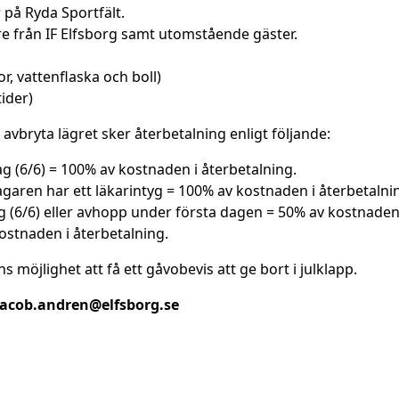
 på Ryda Sportfält.
e från IF Elfsborg samt utomstående gäster.
or, vattenflaska och boll)
ider)
avbryta lägret sker återbetalning enligt följande:
 (6/6) = 100% av kostnaden i återbetalning.
agaren har ett läkarintyg = 100% av kostnaden i återbetalni
 (6/6) eller avhopp under första dagen = 50% av kostnaden 
ostnaden i återbetalning.
 möjlighet att få ett gåvobevis att ge bort i julklapp.
jacob.andren@elfsborg.se