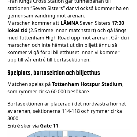
Från Kings Cross Station går tunnelbanan till
stationen ”Seven Sisters” där vi också kommer ha en
gemensam vandring mot arenan.
Marschen kommer att
LÄMNA
Seven Sisters
17:30
lokal tid
(2.5 timme innan matchstart) och gå längs
med Tottenham High Road upp mot arenan. Går du i
marschen och inte hämtat ut din biljett ännu så
kommer vi gå förbi biljetthuset innan vi kommer
upp till vår entré till bortasektionen.
Spelplats, bortasektion och biljetthus
Matchen spelas på
Tottenham Hotspur Stadium
,
som rymmer cirka 60 000 besökare.
Bortasektionen är placerad i det nordvästra hörnet
av arenan, sektionerna 114-118 och rymmer cirka
3000.
Entré sker via
Gate 11
.