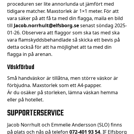
proceduren ser lite annorlunda ut jämfört med
tidigare matcher. Maxstorlek är 1×1 meter. För att
vara säker på att få ta med din flagga, maila en bild
till
Jacob.norrhult@elfsborg.se
senast söndag 2025-
01-26. Observera att flaggor som ska tas med ska
vara flamskyddsbehandlade så skicka ett bevis på
detta också för att ha möjlighet att ta med din
flagga in på arenan.
Väskförbud
Små handväskor är tillåtna, men större väskor är
förbjudna. Maxstorlek som ett A4-papper.
Är du osäker på storleken, lämna väskan hemma
eller på hotellet.
SUPPORTERSERVICE
Jacob Norrhult och Emmelie Andersson (SLO) finns
på plats och nås på telefon
072-401 93 54
. IF Elfsborg