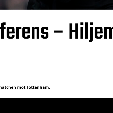
erens – Hiljem
 matchen mot Tottenham.