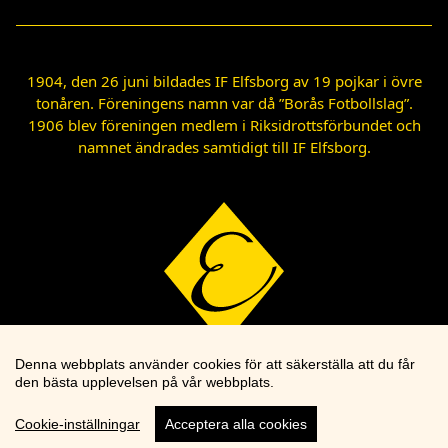
1904, den 26 juni bildades IF Elfsborg av 19 pojkar i övre
tonåren. Föreningens namn var då ”Borås Fotbollslag”.
1906 blev föreningen medlem i Riksidrottsförbundet och
namnet ändrades samtidigt till IF Elfsborg.
Denna webbplats använder cookies för att säkerställa att du får
den bästa upplevelsen på vår webbplats.
Cookie-inställningar
Acceptera alla cookies
Cookie knapp